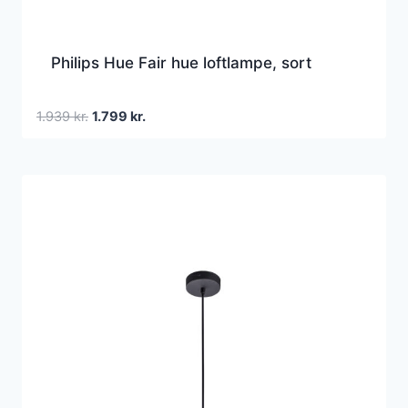
Philips Hue Fair hue loftlampe, sort
Den
Den
1.939
kr.
1.799
kr.
oprindelige
aktuelle
pris
pris
var:
er:
1.939 kr..
1.799 kr..