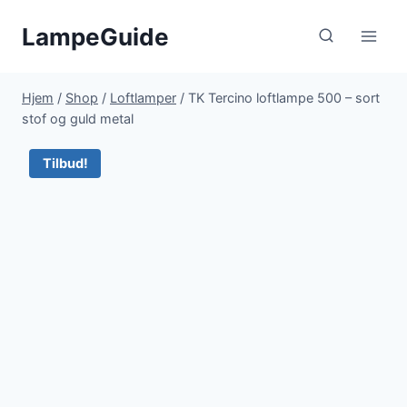
Fortsæt
LampeGuide
til
indhold
Hjem
/
Shop
/
Loftlamper
/
TK Tercino loftlampe 500 – sort
stof og guld metal
Tilbud!