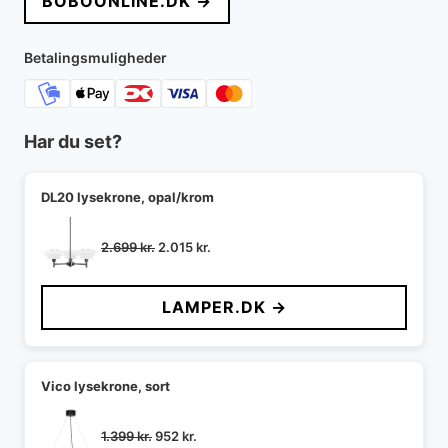
BOBOONLINE.DK →
var:
er:
2.349 kr..
2.114 kr..
Betalingsmuligheder
Har du set?
DL20 lysekrone, opal/krom
Den
Den
2.699
kr.
2.015
kr.
oprindelige
aktuelle
pris
pris
LAMPER.DK →
var:
er:
2.699 kr..
2.015 kr..
Vico lysekrone, sort
Den
Den
1.399
kr.
952
kr.