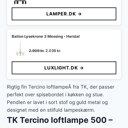
oprindelige
aktuelle
pris
pris
LAMPER.DK →
var:
er:
1.399 kr..
952 kr..
Ballon Lysekrone 3 Messing - Herstal
Den
Den
2.909
kr.
2.036
kr.
oprindelige
aktuelle
pris
pris
LUXLIGHT.DK →
var:
er:
2.909 kr..
2.036 kr..
Rigtig fin Tercino loftlampeÂ fra TK, der passer
perfekt over spisebordet i køkken og stue.
Pendlen er lavet i sort stof og guld metal og
designet med en stilfuld lampeskærm.
TK Tercino loftlampe 500 –