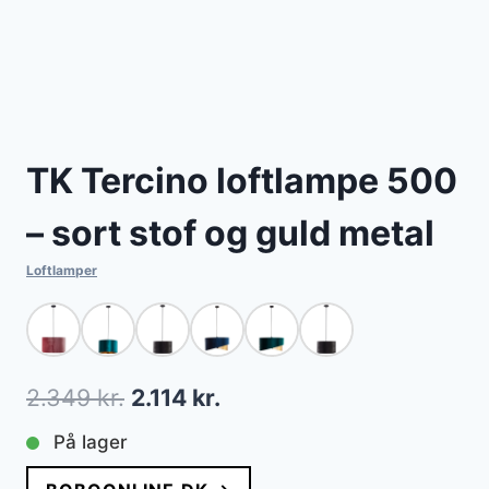
TK Tercino loftlampe 500
– sort stof og guld metal
Loftlamper
Den
Den
2.349
kr.
2.114
kr.
oprindelige
aktuelle
På lager
pris
pris