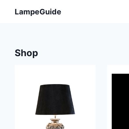
Fortsæt
LampeGuide
til
indhold
Shop