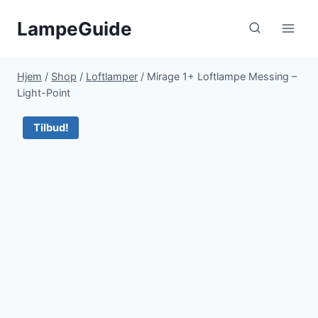
Fortsæt
LampeGuide
til
indhold
Hjem
/
Shop
/
Loftlamper
/
Mirage 1+ Loftlampe Messing –
Light-Point
Tilbud!