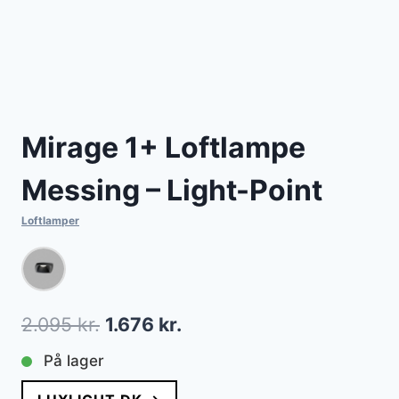
Mirage 1+ Loftlampe
Messing – Light-Point
Loftlamper
Den
Den
2.095
kr.
1.676
kr.
oprindelige
aktuelle
På lager
pris
pris