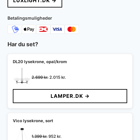
LUXLIGHT.DK →
var:
er:
2.095 kr..
1.676 kr..
Betalingsmuligheder
Har du set?
DL20 lysekrone, opal/krom
Den
Den
2.699
kr.
2.015
kr.
oprindelige
aktuelle
pris
pris
LAMPER.DK →
var:
er:
2.699 kr..
2.015 kr..
Vico lysekrone, sort
Den
Den
1.399
kr.
952
kr.