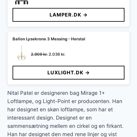
oprindelige
aktuelle
pris
pris
LAMPER.DK →
var:
er:
1.399 kr..
952 kr..
Ballon Lysekrone 3 Messing - Herstal
Den
Den
2.909
kr.
2.036
kr.
oprindelige
aktuelle
pris
pris
LUXLIGHT.DK →
var:
er:
2.909 kr..
2.036 kr..
Nital Patel er designeren bag Mirage 1+
Loftlampe, og Light-Point er producenten. Han
har designet en skøn loftlampe, som har et
interessant design. Designet er en
sammensætning mellem en cirkel og en firkant.
Han har designet den med rene linjer og vist