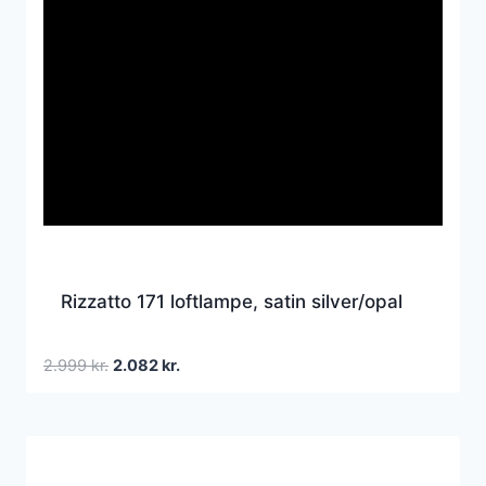
Rizzatto 171 loftlampe, satin silver/opal
Den
Den
2.999
kr.
2.082
kr.
oprindelige
aktuelle
pris
pris
var:
er:
2.999 kr..
2.082 kr..