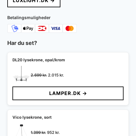
LUXLIGHT.DK →
var:
er:
2.839 kr..
2.271 kr..
Betalingsmuligheder
Har du set?
DL20 lysekrone, opal/krom
Den
Den
2.699
kr.
2.015
kr.
oprindelige
aktuelle
pris
pris
LAMPER.DK →
var:
er:
2.699 kr..
2.015 kr..
Vico lysekrone, sort
Den
Den
1.399
kr.
952
kr.