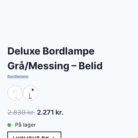
Deluxe Bordlampe
Grå/Messing – Belid
Bordlamper
Den
Den
2.839
kr.
2.271
kr.
oprindelige
aktuelle
På lager
pris
pris