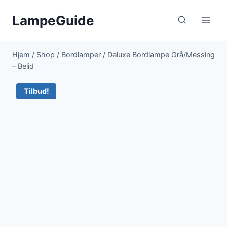
Fortsæt
LampeGuide
til
indhold
Hjem
/
Shop
/
Bordlamper
/
Deluxe Bordlampe Grå/Messing
– Belid
Tilbud!