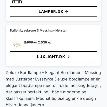
oprindelige
aktuelle
pris
pris
LAMPER.DK →
var:
er:
1.399 kr..
952 kr..
Ballon Lysekrone 3 Messing - Herstal
Den
Den
2.909
kr.
2.036
kr.
oprindelige
aktuelle
pris
pris
LUXLIGHT.DK →
var:
er:
2.909 kr..
2.036 kr..
Deluxe Bordlampe - Elegant Bordlampe i Messing
med Justerbar Lysstyrke Deluxe bordlampe er en
elegant bordlampe med stilfulde messingdetaljer,
der passer perfekt ind i både moderne og
klassiske hjem. Med sit tidløse og enkle design
bliver denne justerb