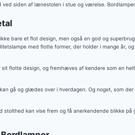
er:
rd ved siden af lænestolen i stue og værelse. Bordlamp
r..
299 kr..
tal
ikke bare et flot design, men også en god og superbrug
alitetslampe med flotte former, der holder i mange år,
sit flotte design, og fremhæves af kendere som en helt
 kan gå og glædes over i hverdagen. Og noget, som der
ed stolthed kan vise frem og få anerkendende blikke på
 Bordlamper