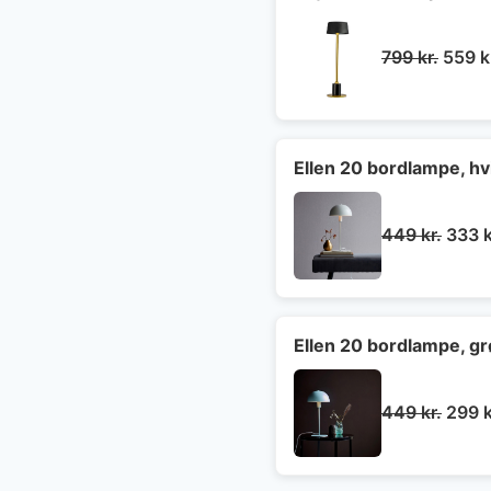
Den
799
kr.
559
k
oprin
pris
var:
799 kr
Ellen 20 bordlampe, hv
Den
449
kr.
333
k
oprin
pris
var:
449 k
Ellen 20 bordlampe, g
Den
449
kr.
299
k
oprin
pris