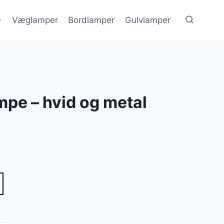
Væglamper
Bordlamper
Gulvlamper
pe – hvid og metal
lle
r..