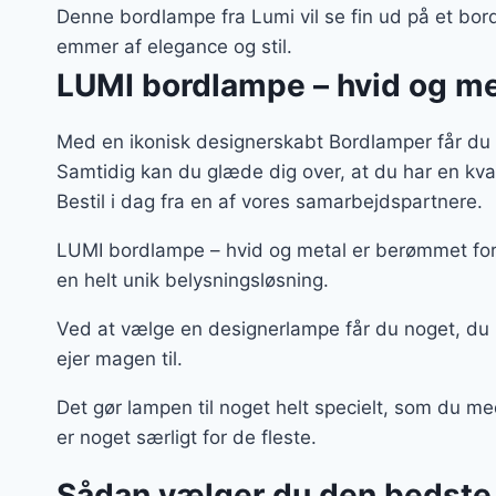
var:
Denne bordlampe fra Lumi vil se fin ud på et bo
449 k
emmer af elegance og stil.
LUMI bordlampe – hvid og me
Med en ikonisk designerskabt Bordlamper får du 
Samtidig kan du glæde dig over, at du har en kv
Bestil i dag fra en af vores samarbejdspartnere.
LUMI bordlampe – hvid og metal er berømmet for 
en helt unik belysningsløsning.
Ved at vælge en designerlampe får du noget, du
ejer magen til.
Det gør lampen til noget helt specielt, som du m
er noget særligt for de fleste.
Sådan vælger du den bedste