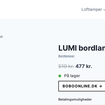
Loftlamper
al
LUMI bordlam
Bordlamper
Den
Den
519
kr.
477
kr.
oprindelige
aktue
På lager
pris
pris
BOBOONLINE.DK →
var:
er:
519 kr..
477 k
Betalingsmuligheder