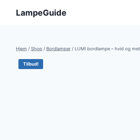
Fortsæt
LampeGuide
til
indhold
Hjem
/
Shop
/
Bordlamper
/
LUMI bordlampe – hvid og met
Tilbud!