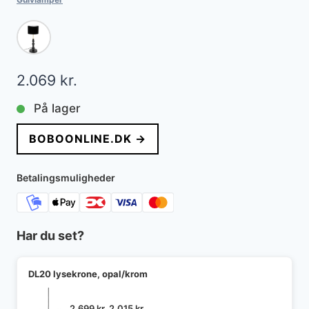
2.069
kr.
På lager
BOBOONLINE.DK →
Betalingsmuligheder
Har du set?
DL20 lysekrone, opal/krom
Den
Den
2.699
kr.
2.015
kr.