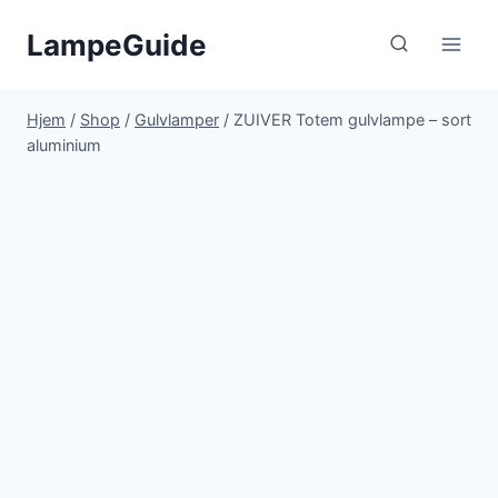
Fortsæt
LampeGuide
til
indhold
Hjem
/
Shop
/
Gulvlamper
/
ZUIVER Totem gulvlampe – sort
aluminium