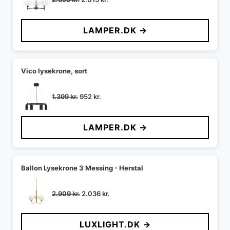
oprindelige
aktuelle
pris
pris
LAMPER.DK →
var:
er:
2.699 kr..
2.015 kr..
Vico lysekrone, sort
Den
Den
1.399
kr.
952
kr.
oprindelige
aktuelle
pris
pris
LAMPER.DK →
var:
er:
1.399 kr..
952 kr..
Ballon Lysekrone 3 Messing - Herstal
Den
Den
2.909
kr.
2.036
kr.
oprindelige
aktuelle
pris
pris
LUXLIGHT.DK →
var:
er: