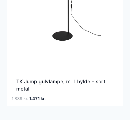
TK Jump gulvlampe, m. 1 hylde – sort
metal
Den
Den
1.839
kr.
1.471
kr.
oprindelige
aktuelle
pris
pris
var:
er:
1.839 kr..
1.471 kr..