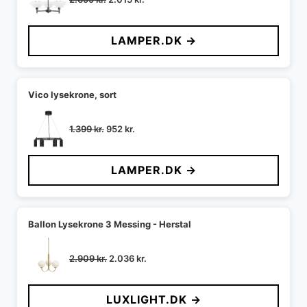
oprindelige
aktuelle
pris
pris
LAMPER.DK →
var:
er:
2.699 kr..
2.015 kr..
Vico lysekrone, sort
Den
Den
1.399
kr.
952
kr.
oprindelige
aktuelle
pris
pris
LAMPER.DK →
var:
er:
1.399 kr..
952 kr..
Ballon Lysekrone 3 Messing - Herstal
Den
Den
2.909
kr.
2.036
kr.
oprindelige
aktuelle
pris
pris
LUXLIGHT.DK →
var:
er: