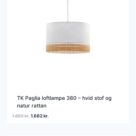
TK Paglia loftlampe 380 – hvid stof og
natur rattan
Den
Den
1.869
kr.
1.682
kr.
oprindelige
aktuelle
pris
pris