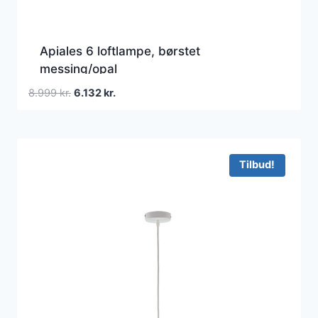
Apiales 6 loftlampe, børstet
messing/opal
Den
Den
8.999
kr.
6.132
kr.
oprindelige
aktuelle
pris
pris
var:
er:
8.999 kr..
6.132 kr..
Tilbud!