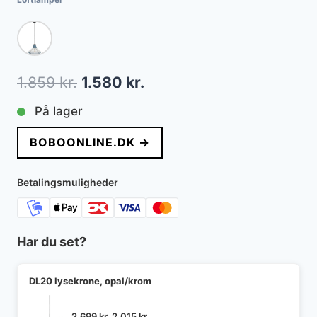
Den
Den
1.859
kr.
1.580
kr.
oprindelige
aktuelle
På lager
pris
pris
BOBOONLINE.DK →
var:
er:
1.859 kr..
1.580 kr..
Betalingsmuligheder
Har du set?
DL20 lysekrone, opal/krom
Den
Den
2.699
kr.
2.015
kr.