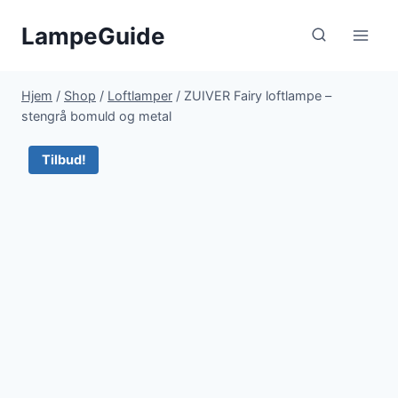
Fortsæt
LampeGuide
til
indhold
Hjem
/
Shop
/
Loftlamper
/
ZUIVER Fairy loftlampe –
stengrå bomuld og metal
Tilbud!