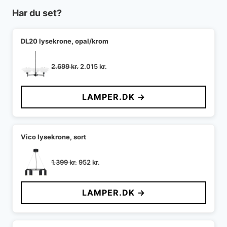
Har du set?
DL20 lysekrone, opal/krom
Den
Den
2.699
kr.
2.015
kr.
oprindelige
aktuelle
pris
pris
LAMPER.DK →
var:
er:
2.699 kr..
2.015 kr..
Vico lysekrone, sort
Den
Den
1.399
kr.
952
kr.
oprindelige
aktuelle
pris
pris
LAMPER.DK →
var:
er:
1.399 kr..
952 kr..