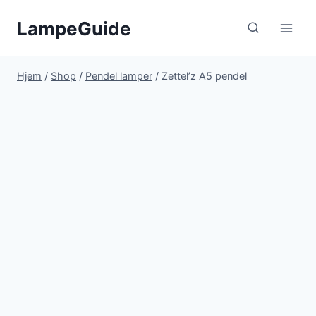
Fortsæt
LampeGuide
til
indhold
Hjem
/
Shop
/
Pendel lamper
/
Zettel’z A5 pendel