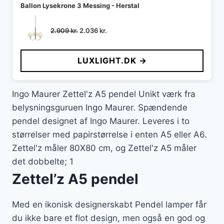
Ballon Lysekrone 3 Messing - Herstal
Den
Den
2.909
kr.
2.036
kr.
oprindelige
aktuelle
pris
pris
LUXLIGHT.DK →
var:
er:
2.909 kr..
2.036 kr..
Ingo Maurer Zettel'z A5 pendel Unikt værk fra
belysningsguruen Ingo Maurer. Spændende
pendel designet af Ingo Maurer. Leveres i to
størrelser med papirstørrelse i enten A5 eller A6.
Zettel'z måler 80X80 cm, og Zettel'z A5 måler
det dobbelte; 1
Zettel’z A5 pendel
Med en ikonisk designerskabt Pendel lamper får
du ikke bare et flot design, men også en god og