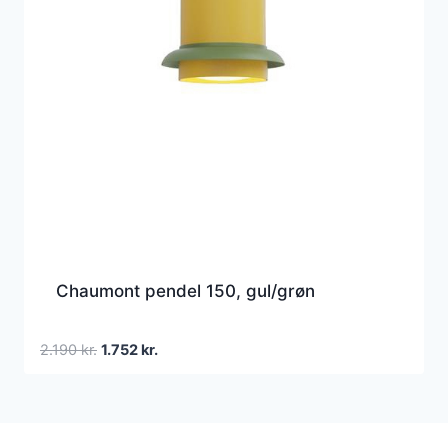
Chaumont pendel 150, gul/grøn
Den
Den
2.190
kr.
1.752
kr.
oprindelige
aktuelle
pris
pris
var:
er:
2.190 kr..
1.752 kr..