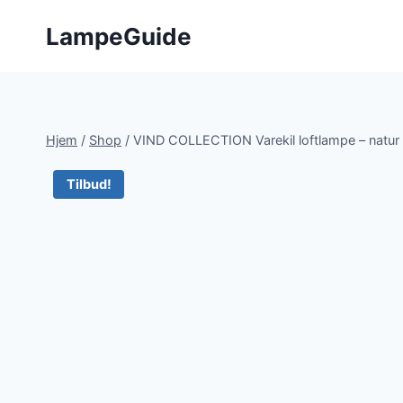
Fortsæt
LampeGuide
til
indhold
Hjem
/
Shop
/
VIND COLLECTION Varekil loftlampe – natur 
Tilbud!