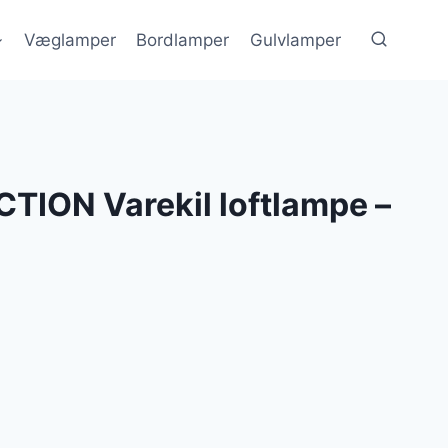
Væglamper
Bordlamper
Gulvlamper
TION Varekil loftlampe –
lle