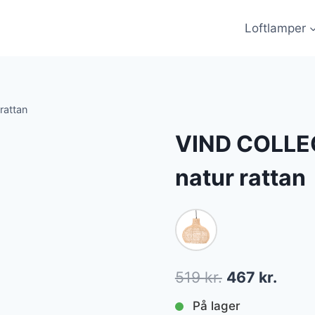
Loftlamper
rattan
VIND COLLEC
natur rattan
Den
Den
519
kr.
467
kr.
oprindelige
aktue
På lager