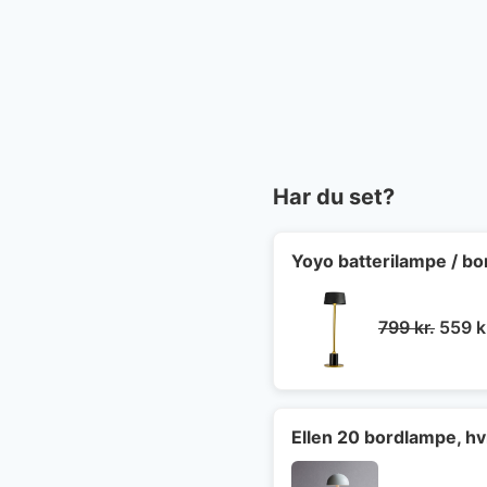
Har du set?
Yoyo batterilampe / b
Den
799
kr.
559
k
oprin
pris
var:
799 kr
Ellen 20 bordlampe, hv