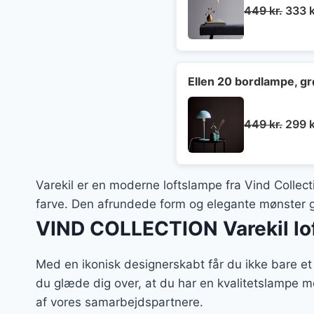
Den
449
kr.
333
k
oprin
pris
var:
449 k
Ellen 20 bordlampe, g
Den
449
kr.
299
k
oprin
pris
var:
Varekil er en moderne loftslampe fra Vind Collect
449 k
farve. Den afrundede form og elegante mønster gø
VIND COLLECTION Varekil lof
Med en ikonisk designerskabt får du ikke bare e
du glæde dig over, at du har en kvalitetslampe m
af vores samarbejdspartnere.