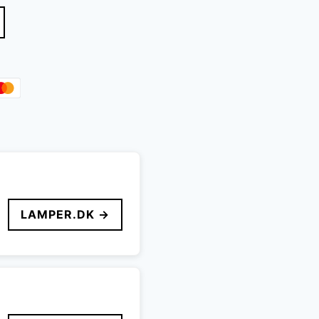
r..
LAMPER.DK →