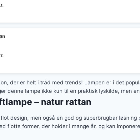
Den
r.
delige
aktuelle
pris
er:
r..
333 kr..
røn
Den
r.
delige
aktuelle
pris
er:
ion, der er helt i tråd med trends! Lampen er i det popu
r..
299 kr..
r denne lampe ikke kun til en praktisk lyskilde, men en
tlampe – natur rattan
t flot design, men også en god og superbrugbar løsning 
ed flotte former, der holder i mange år, og kan impone