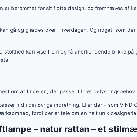
 er berømmet for sit flotte design, og fremhæves af ke
 kan gå og glædes over i hverdagen. Og noget, som der
med stolthed kan vise frem og få anerkendende blikke p
este.
est om at finde en, der passer til det belysningsbehov,
asser ind i din øvrige indretning. Eller der – som VIND
opmærksomhed, fordi der er tale om en helt unik designer
tlampe – natur rattan – et stilm