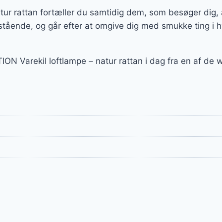
r rattan fortæller du samtidig dem, som besøger dig, a
stående, og går efter at omgive dig med smukke ting i 
ION Varekil loftlampe – natur rattan i dag fra en af d