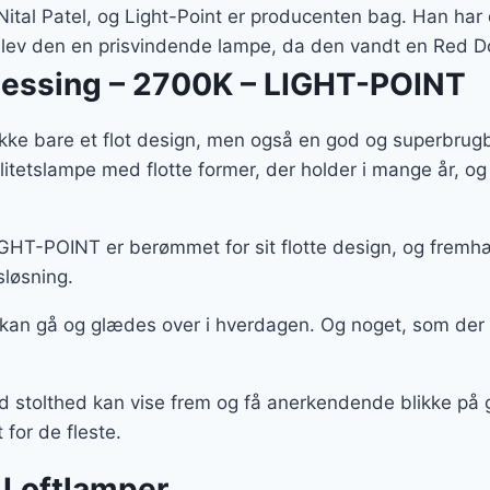
:
er:
ital Patel, og Light-Point er producenten bag. Han har 
09 kr..
2.036 kr..
0 blev den en prisvindende lampe, da den vandt en Red 
essing – 2700K – LIGHT-POINT
kke bare et flot design, men også en god og superbrugb
alitetslampe med flotte former, der holder i mange år,
HT-POINT er berømmet for sit flotte design, og fremhæ
sløsning.
 kan gå og glædes over i hverdagen. Og noget, som der
ed stolthed kan vise frem og få anerkendende blikke på
for de fleste.
 Loftlamper