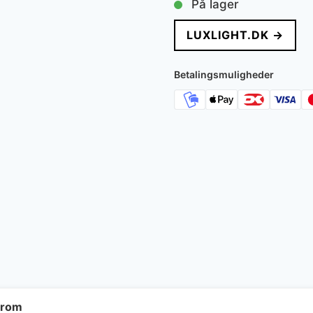
På lager
pris
p
LUXLIGHT.DK →
var:
e
6.295 kr..
5
Betalingsmuligheder
krom