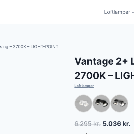
Loftlamper
sing – 2700K – LIGHT-POINT
Vantage 2+ 
2700K – LI
Loftlamper
Den
D
6.295
kr.
5.036
kr.
oprindelig
a