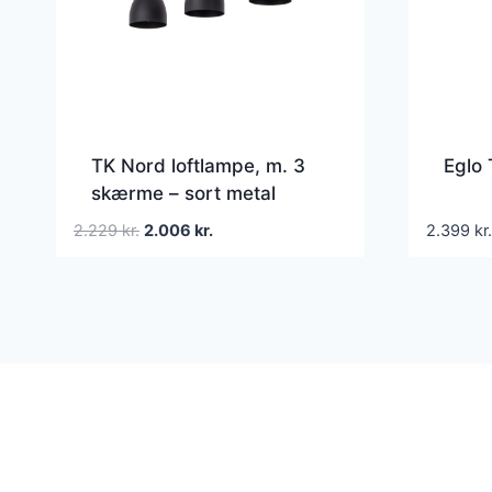
TK Nord loftlampe, m. 3
Eglo 
skærme – sort metal
Den
Den
2.229
kr.
2.006
kr.
2.399
kr.
oprindelige
aktuelle
pris
pris
var:
er:
2.229 kr..
2.006 kr..