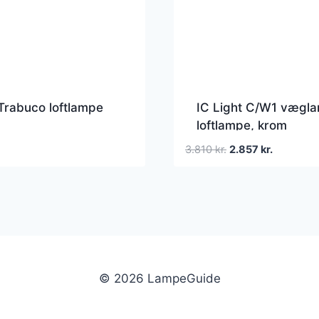
Trabuco loftlampe
IC Light C/W1 vægla
loftlampe, krom
Den
Den
3.810
kr.
2.857
kr.
oprindelige
aktuelle
pris
pris
var:
er:
3.810 kr..
2.857 kr..
© 2026 LampeGuide