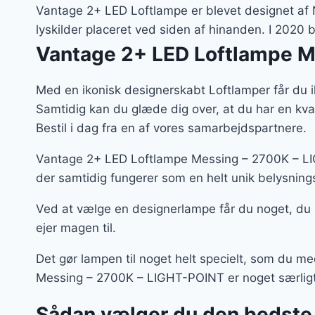
var
Vantage 2+ LED Loftlampe er blevet designet af N
2.9
lyskilder placeret ved siden af hinanden. I 202
Vantage 2+ LED Loftlampe M
Med en ikonisk designerskabt Loftlamper får du i
Samtidig kan du glæde dig over, at du har en kv
Bestil i dag fra en af vores samarbejdspartnere.
Vantage 2+ LED Loftlampe Messing – 2700K – LIG
der samtidig fungerer som en helt unik belysning
Ved at vælge en designerlampe får du noget, du
ejer magen til.
Det gør lampen til noget helt specielt, som du m
Messing – 2700K – LIGHT-POINT er noget særligt 
Sådan vælger du den bedste