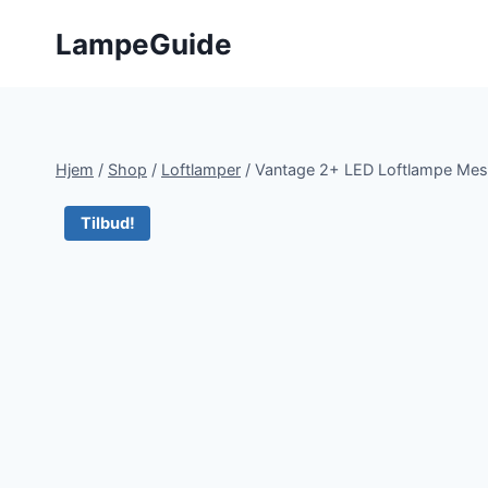
Fortsæt
LampeGuide
til
indhold
Hjem
/
Shop
/
Loftlamper
/
Vantage 2+ LED Loftlampe Mes
Tilbud!