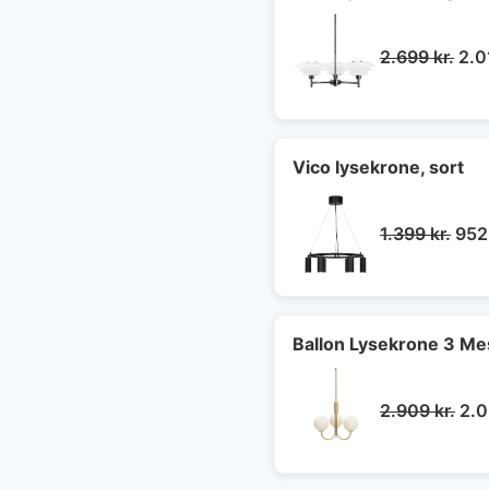
De
2.699
kr.
2.
opr
pris
var:
2.6
Vico lysekrone, sort
Den
1.399
kr.
95
opri
pris
var:
1.39
Ballon Lysekrone 3 Mes
De
2.909
kr.
2.
opr
pri