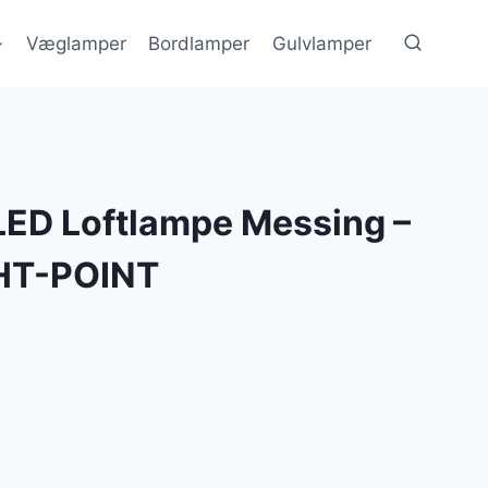
Væglamper
Bordlamper
Gulvlamper
LED Loftlampe Messing –
GHT-POINT
en
e
ktuelle