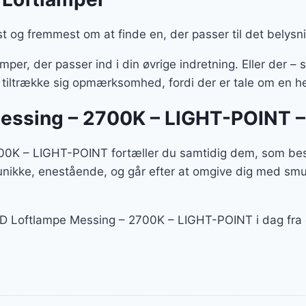
st og fremmest om at finde en, der passer til det belysn
mper, der passer ind i din øvrige indretning. Eller de
il tiltrække sig opmærksomhed, fordi der er tale om en h
essing – 2700K – LIGHT-POINT –
K – LIGHT-POINT fortæller du samtidig dem, som besøge
unikke, enestående, og går efter at omgive dig med smu
LED Loftlampe Messing – 2700K – LIGHT-POINT i dag fr