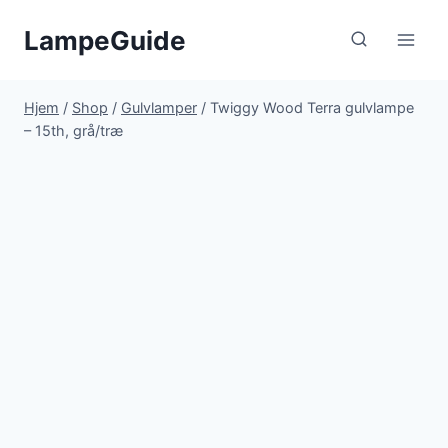
Fortsæt
LampeGuide
til
indhold
Hjem
/
Shop
/
Gulvlamper
/
Twiggy Wood Terra gulvlampe
– 15th, grå/træ