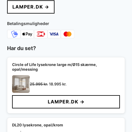
LAMPER.DK →
Betalingsmuligheder
Har du set?
Circle of Life lysekrone large m/Ø15 skærme,
opal/messing
Den
Den
25.995
kr.
18.995
kr.
oprindelige
aktuelle
pris
pris
LAMPER.DK →
var:
er:
25.995 kr..
18.995 kr..
DL20 lysekrone, opal/krom