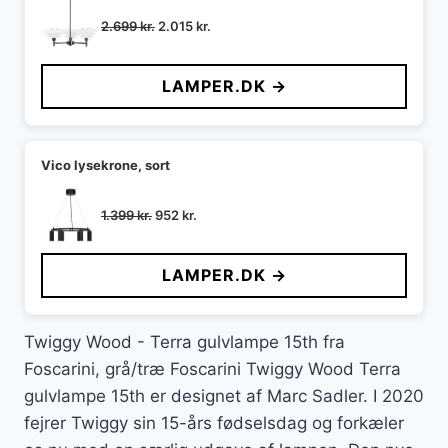
Den
Den
2.699
kr.
2.015
kr.
oprindelige
aktuelle
pris
pris
LAMPER.DK →
var:
er:
2.699 kr..
2.015 kr..
Vico lysekrone, sort
Den
Den
1.399
kr.
952
kr.
oprindelige
aktuelle
pris
pris
LAMPER.DK →
var:
er:
1.399 kr..
952 kr..
Twiggy Wood - Terra gulvlampe 15th fra
Foscarini, grå/træ Foscarini Twiggy Wood Terra
gulvlampe 15th er designet af Marc Sadler. I 2020
fejrer Twiggy sin 15-års fødselsdag og forkæler