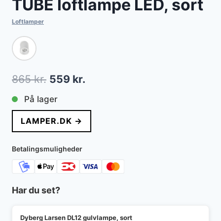
TUBE loftlampe LED, sort
Loftlamper
Den
Den
865
kr.
559
kr.
oprindelige
aktuelle
På lager
pris
pris
LAMPER.DK →
var:
er:
865 kr..
559 kr..
Betalingsmuligheder
Har du set?
Dyberg Larsen DL12 gulvlampe, sort