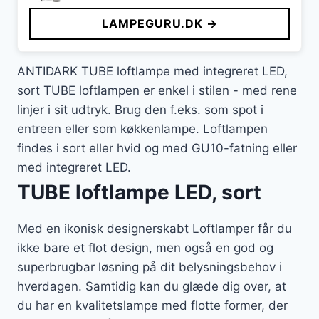
pris
pris
LAMPEGURU.DK →
var:
er:
700 kr..
647 kr..
ANTIDARK TUBE loftlampe med integreret LED,
sort TUBE loftlampen er enkel i stilen - med rene
linjer i sit udtryk. Brug den f.eks. som spot i
entreen eller som køkkenlampe. Loftlampen
findes i sort eller hvid og med GU10-fatning eller
med integreret LED.
TUBE loftlampe LED, sort
Med en ikonisk designerskabt Loftlamper får du
ikke bare et flot design, men også en god og
superbrugbar løsning på dit belysningsbehov i
hverdagen. Samtidig kan du glæde dig over, at
du har en kvalitetslampe med flotte former, der