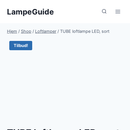
Fortsæt
LampeGuide
til
indhold
Hjem
/
Shop
/
Loftlamper
/
TUBE loftlampe LED, sort
Tilbud!