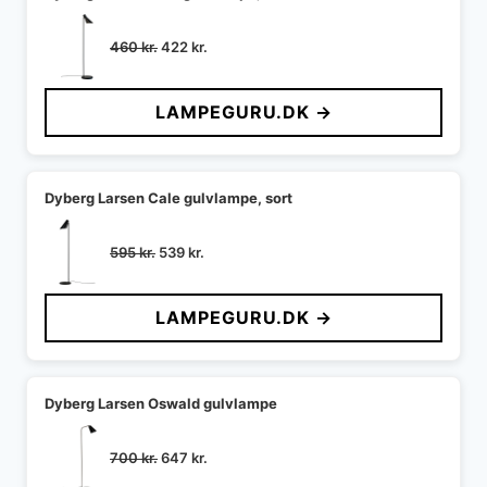
Den
Den
460
kr.
422
kr.
oprindelige
aktuelle
pris
pris
LAMPEGURU.DK →
var:
er:
460 kr..
422 kr..
Dyberg Larsen Cale gulvlampe, sort
Den
Den
595
kr.
539
kr.
oprindelige
aktuelle
pris
pris
LAMPEGURU.DK →
var:
er:
595 kr..
539 kr..
Dyberg Larsen Oswald gulvlampe
Den
Den
700
kr.
647
kr.
oprindelige
aktuelle