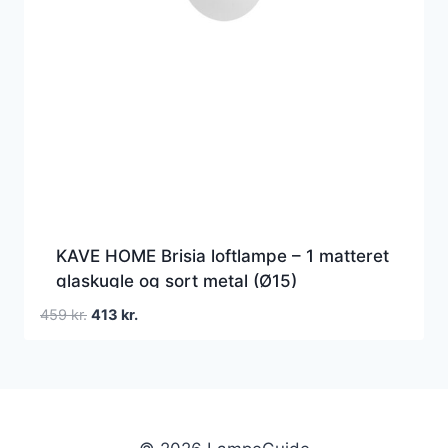
KAVE HOME Brisia loftlampe – 1 matteret
glaskugle og sort metal (Ø15)
Den
Den
459
kr.
413
kr.
oprindelige
aktuelle
pris
pris
var:
er:
459 kr..
413 kr..