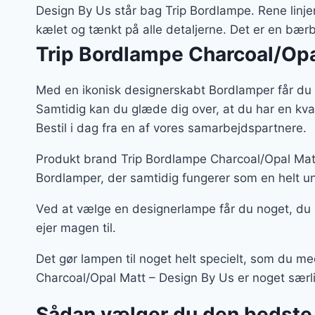
var
Design By Us står bag Trip Bordlampe. Rene linje
2.9
kælet og tænkt på alle detaljerne. Det er en bæ
Trip Bordlampe Charcoal/Opa
Med en ikonisk designerskabt Bordlamper får du 
Samtidig kan du glæde dig over, at du har en kv
Bestil i dag fra en af vores samarbejdspartnere.
Produkt brand Trip Bordlampe Charcoal/Opal Matt
Bordlamper, der samtidig fungerer som en helt un
Ved at vælge en designerlampe får du noget, du
ejer magen til.
Det gør lampen til noget helt specielt, som du m
Charcoal/Opal Matt – Design By Us er noget særlig
Sådan vælger du den bedste