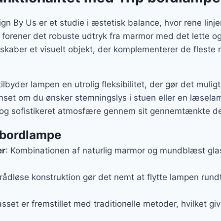
gn By Us er et studie i æstetisk balance, hvor rene linj
forener det robuste udtryk fra marmor med det lette og 
skaber et visuelt objekt, der komplementerer de fleste 
byder lampen en utrolig fleksibilitet, der gør det muligt 
nset om du ønsker stemningslys i stuen eller en læsela
og sofistikeret atmosfære gennem sit gennemtænkte de
p bordlampe
er
: Kombinationen af naturlig marmor og mundblæst glas 
trådløse konstruktion gør det nemt at flytte lampen rund
asset er fremstillet med traditionelle metoder, hvilket gi