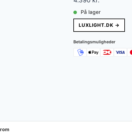
4.390
kr.
På lager
LUXLIGHT.DK →
Betalingsmuligheder
krom