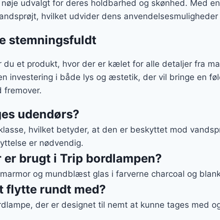
nøje udvalgt for deres holdbarhed og skønhed. Med en I
ndsprøjt, hvilket udvider dens anvendelsesmuligheder
e stemningsfuldt
u et produkt, hvor der er kælet for alle detaljer fra mat
n investering i både lys og æstetik, der vil bringe en føl
d fremover.
ges udendørs?
lasse, hvilket betyder, at den er beskyttet mod vandspr
yttelse er nødvendig.
r er brugt i Trip bordlampen?
f marmor og mundblæst glas i farverne charcoal og blank
 flytte rundt med?
dlampe, der er designet til nemt at kunne tages med og 