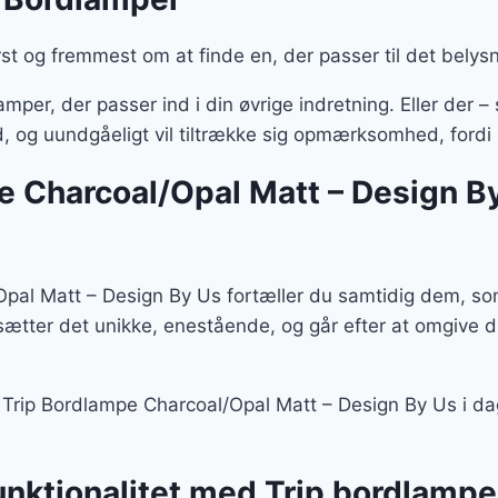
st og fremmest om at finde en, der passer til det belys
mper, der passer ind i din øvrige indretning. Eller der
d, og uundgåeligt vil tiltrække sig opmærksomhed, fordi
e Charcoal/Opal Matt – Design By
al Matt – Design By Us fortæller du samtidig dem, som
dsætter det unikke, enestående, og går efter at omgive
d Trip Bordlampe Charcoal/Opal Matt – Design By Us i d
unktionalitet med Trip bordlampe