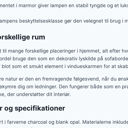
entet i marmor giver lampen en stabil tyngde og et luksu
Lampens beskyttelsesklasse gør den velegnet til brug i mi
orskellige rum
til mange forskellige placeringer i hjemmet, alt efter hv
ordel bruge den som en dekorativ lyskilde på sofaborde
 blot som et smukt element i vindueskarmen for at skabe
e natur er den en fremragende følgesvend, når du øns
bekymre dig om ledninger. Den fungerer både som en pra
e, der understøtter dit interiør.
r og specifikationer
t i farverne charcoal og blank opal. Materialerne inklu