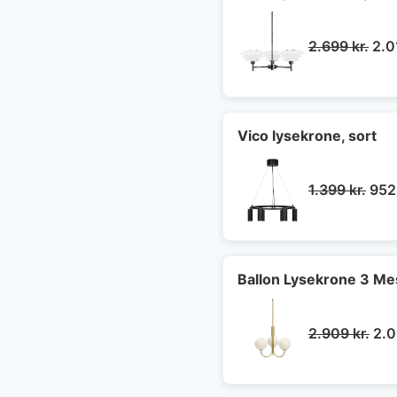
De
2.699
kr.
2.
opr
pris
var:
2.6
Vico lysekrone, sort
Den
1.399
kr.
95
opri
pris
var:
1.39
Ballon Lysekrone 3 Mes
De
2.909
kr.
2.
opr
pri