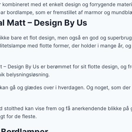
:
er:
r kombineret med et enkelt design og forrygende materia
09 kr..
2.036 kr..
rbar bordlampe, som er fremstillet af marmor og mundbl
l Matt – Design By Us
ikke bare et flot design, men også en god og superbrug
alitetslampe med flotte former, der holder i mange år,
 – Design By Us er berømmet for sit flotte design, og 
ik belysningsløsning.
 kan gå og glædes over i hverdagen. Og noget, som der
ed stolthed kan vise frem og få anerkendende blikke på
t for de fleste.
 Bordlamper