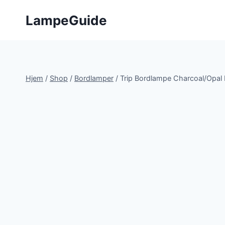
Fortsæt
LampeGuide
til
indhold
Hjem
/
Shop
/
Bordlamper
/
Trip Bordlampe Charcoal/Opal 