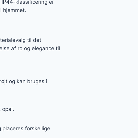
P44-klassificering er
 i hjemmet.
erialevalg til det
else af ro og elegance til
øjt og kan bruges i
 opal.
placeres forskellige