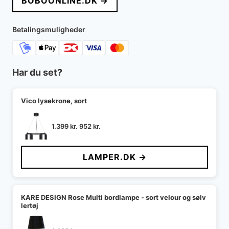
BOBOONLINE.DK →
var:
er:
1.459 kr..
1.167 kr..
Betalingsmuligheder
Har du set?
Vico lysekrone, sort
Den
Den
1.399
kr.
952
kr.
oprindelige
aktuelle
pris
pris
LAMPER.DK →
var:
er:
1.399 kr..
952 kr..
KARE DESIGN Rose Multi bordlampe - sort velour og sølv
lertøj