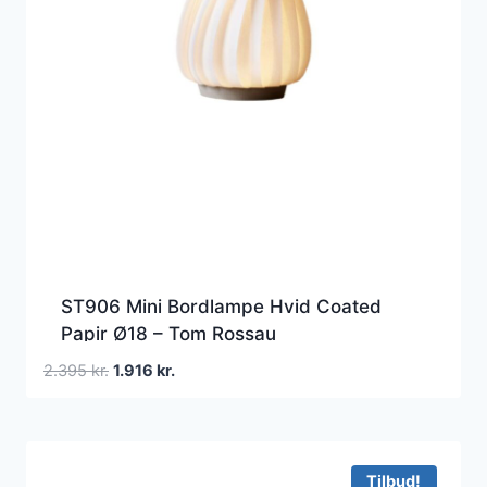
ST906 Mini Bordlampe Hvid Coated
Papir Ø18 – Tom Rossau
Den
Den
2.395
kr.
1.916
kr.
oprindelige
aktuelle
pris
pris
var:
er:
2.395 kr..
1.916 kr..
Tilbud!