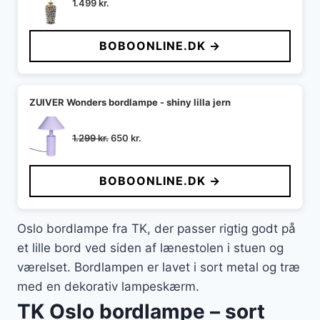
1.499
kr.
BOBOONLINE.DK →
ZUIVER Wonders bordlampe - shiny lilla jern
Den
Den
1.299
kr.
650
kr.
oprindelige
aktuelle
pris
pris
BOBOONLINE.DK →
var:
er:
1.299 kr..
650 kr..
Oslo bordlampe fra TK, der passer rigtig godt på
et lille bord ved siden af lænestolen i stuen og
værelset. Bordlampen er lavet i sort metal og træ
med en dekorativ lampeskærm.
TK Oslo bordlampe – sort