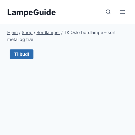
Fortsæt
LampeGuide
til
indhold
Hjem
/
Shop
/
Bordlamper
/
TK Oslo bordlampe – sort
metal og træ
Tilbud!