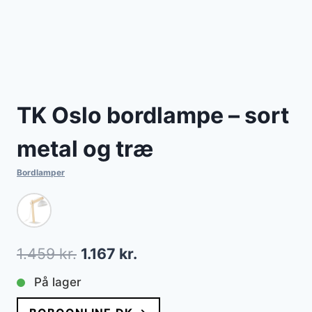
TK Oslo bordlampe – sort
metal og træ
Bordlamper
Den
Den
1.459
kr.
1.167
kr.
oprindelige
aktuelle
På lager
pris
pris