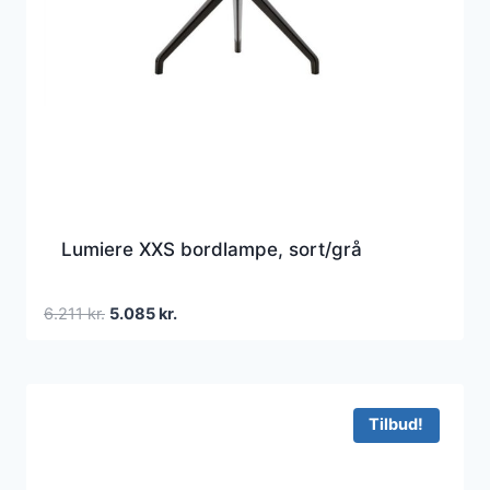
Lumiere XXS bordlampe, sort/grå
Den
Den
6.211
kr.
5.085
kr.
oprindelige
aktuelle
pris
pris
var:
er:
6.211 kr..
5.085 kr..
Tilbud!