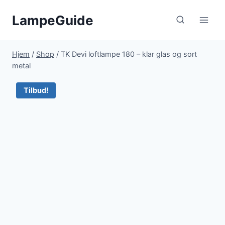
Fortsæt
LampeGuide
til
indhold
Hjem
/
Shop
/
TK Devi loftlampe 180 – klar glas og sort
metal
Tilbud!