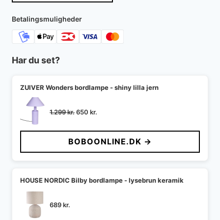
759 kr..
683 kr..
Betalingsmuligheder
Har du set?
ZUIVER Wonders bordlampe - shiny lilla jern
Den
Den
1.299
kr.
650
kr.
oprindelige
aktuelle
pris
pris
BOBOONLINE.DK →
var:
er:
1.299 kr..
650 kr..
HOUSE NORDIC Bilby bordlampe - lysebrun keramik
689
kr.