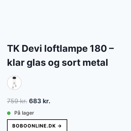
TK Devi loftlampe 180 –
klar glas og sort metal
Den
Den
759
kr.
683
kr.
oprindelige
aktuelle
På lager
pris
pris
BOBOONLINE.DK →
var:
er: