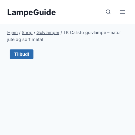
Fortsæt
LampeGuide
til
indhold
Hjem
/
Shop
/
Gulvlamper
/
TK Calisto gulvlampe – natur
jute og sort metal
Tilbud!