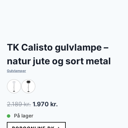
TK Calisto gulvlampe –
natur jute og sort metal
Gulvlamper
Den
Den
2.189
kr.
1.970
kr.
oprindelige
aktuelle
På lager
pris
pris