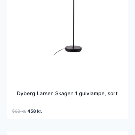
Dyberg Larsen Skagen 1 gulvlampe, sort
Den
Den
500
kr.
458
kr.
oprindelige
aktuelle
pris
pris
var:
er: