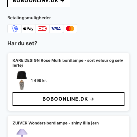
BOBOONLINE.DK →
var:
er:
2.189 kr..
1.970 kr..
Betalingsmuligheder
Har du set?
KARE DESIGN Rose Multi bordlampe - sort velour og sølv
lertøj
1.499
kr.
BOBOONLINE.DK →
ZUIVER Wonders bordlampe - shiny lilla jern