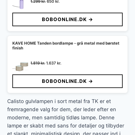
Den
Den
1.299
kr.
650
kr.
oprindelige
aktuelle
pris
pris
BOBOONLINE.DK →
var:
er:
1.299 kr..
650 kr..
KAVE HOME Tanden bordlampe - grå metal med børstet
finish
Den
Den
1.819
kr.
1.637
kr.
oprindelige
aktuelle
pris
pris
BOBOONLINE.DK →
var:
er:
1.819 kr..
1.637 kr..
Calisto gulvlampen i sort metal fra TK er et
fremragende valg for dem, der leder efter en
moderne, men samtidig tidløs lampe. Denne
lampe er skabt med sans for detaljer og tilbyder
et slankt, minimalistisk design, der passer ind i