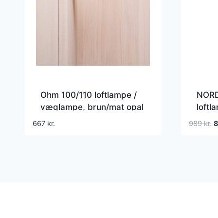
Ohm 100/110 loftlampe /
NORD
væglampe, brun/mat opal
loftl
og me
D
667
kr.
989
kr.
o
p
v
9