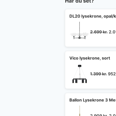
Har du set?
DL20 lysekrone, opal/
De
2.699
kr.
2.
opr
pris
var:
2.6
Vico lysekrone, sort
Den
1.399
kr.
95
opri
pris
var:
1.39
Ballon Lysekrone 3 Mes
De
2.909
kr.
2.