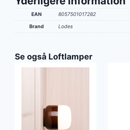
Yderligere information
EAN
8057501017282
Brand
Lodes
Se også Loftlamper