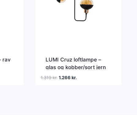
– rav
LUMI Cruz loftlampe –
glas og kobber/sort jern
Den
Den
1.319
kr.
1.266
kr.
oprindelige
aktuelle
pris
pris
var:
er:
1.319 kr..
1.266 kr..