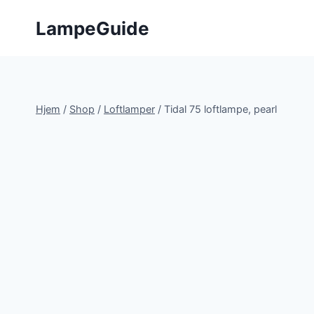
Fortsæt
LampeGuide
til
indhold
Hjem
/
Shop
/
Loftlamper
/
Tidal 75 loftlampe, pearl