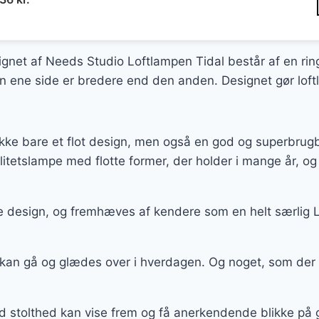
indelige
aktuelle
s
pris
:
er:
ignet af Needs Studio Loftlampen Tidal består af en ri
09 kr..
2.036 kr..
ene side er bredere end den anden. Designet gør loftl
kke bare et flot design, men også en god og superbrugb
alitetslampe med flotte former, der holder i mange år,
tte design, og fremhæves af kendere som en helt særlig 
 kan gå og glædes over i hverdagen. Og noget, som der
d stolthed kan vise frem og få anerkendende blikke på gr