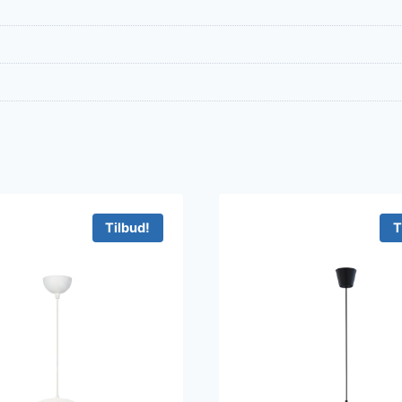
Tilbud!
T