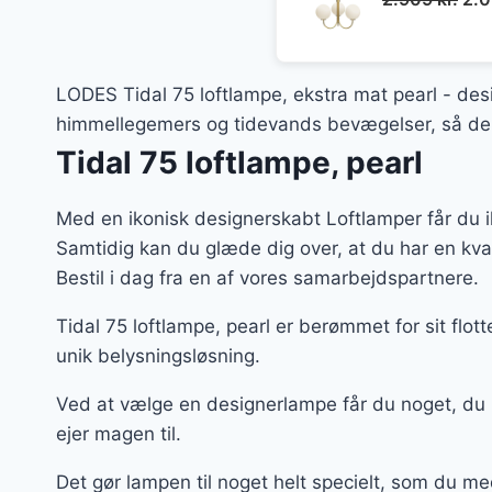
opr
pri
var
LODES Tidal 75 loftlampe, ekstra mat pearl - des
2.9
himmellegemers og tidevands bevægelser, så den 
Tidal 75 loftlampe, pearl
Med en ikonisk designerskabt Loftlamper får du i
Samtidig kan du glæde dig over, at du har en kv
Bestil i dag fra en af vores samarbejdspartnere.
Tidal 75 loftlampe, pearl er berømmet for sit flo
unik belysningsløsning.
Ved at vælge en designerlampe får du noget, du
ejer magen til.
Det gør lampen til noget helt specielt, som du me