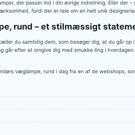
mper, der passer ind i din øvrige indretning. Eller de
opmærksomhed, fordi der er tale om en helt unik designer
e, rund – et stilmæssigt statem
ler du samtidig dem, som besøger dig, at du går op i 
g går efter at omgive dig med smukke ting i hverdagen
dendørs væglampe, rund i dag fra en af de webshops, s