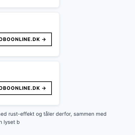
OBOONLINE.DK →
OBOONLINE.DK →
med rust-effekt og tåler derfor, sammen med
 lyset b