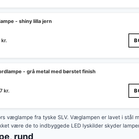
pe - shiny lilla jern
Den
0
kr.
B
ndelige
aktuelle
pris
er:
9 kr..
650 kr..
lampe - grå metal med børstet finish
Den
37
kr.
B
ndelige
aktuelle
pris
er:
ørs væglampe fra tyske SLV. Væglampen er lavet i stål 
 kr..
1.637 kr..
akket være de to indbyggede LED lyskilder skyder lampen
pe, rund