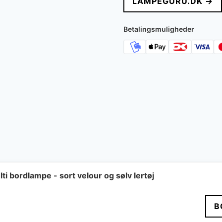
LAMPEGURU.DK →
Betalingsmuligheder
 bordlampe - sort velour og sølv lertøj
B