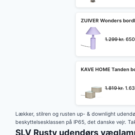
ZUIVER Wonders bordlam
Den
1.299
kr.
65
opri
pris
var:
1.29
KAVE HOME Tanden bord
Den
1.819
kr.
1.6
opri
pris
var:
Lækker, stilren og rusten up- & downlight udend
1.819
beskyttelsesklassen på IP65, det danske vejr. T
SLV Rusty udendørs væglam