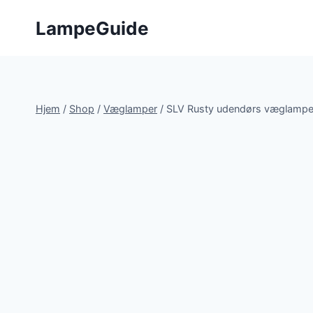
Fortsæt
LampeGuide
til
indhold
Hjem
/
Shop
/
Væglamper
/
SLV Rusty udendørs væglampe