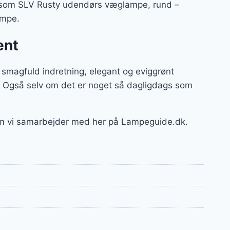
r – som SLV Rusty udendørs væglampe, rund –
lampe.
ent
smagfuld indretning, elegant og eviggrønt
. Også selv om det er noget så dagligdags som
om vi samarbejder med her på Lampeguide.dk.