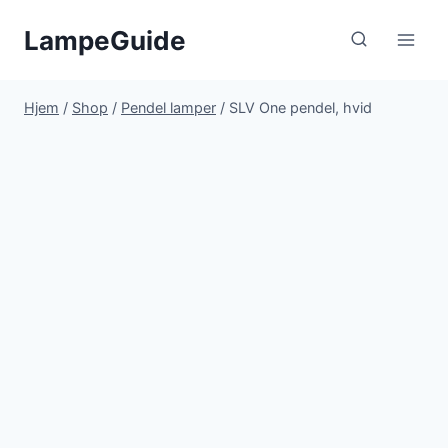
Fortsæt
LampeGuide
til
indhold
Hjem
/
Shop
/
Pendel lamper
/
SLV One pendel, hvid