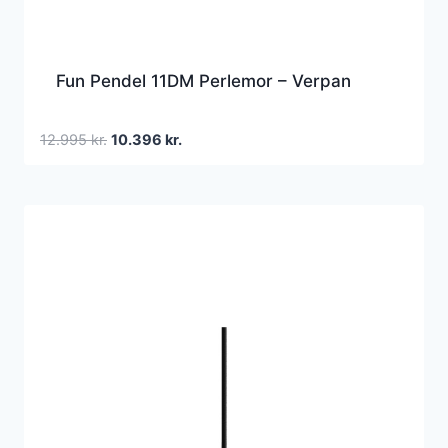
Fun Pendel 11DM Perlemor – Verpan
Den
Den
12.995
kr.
10.396
kr.
oprindelige
aktuelle
pris
pris
var:
er:
12.995 kr..
10.396 kr..