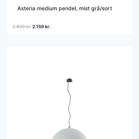
Asteria medium pendel, mist grå/sort
Den
Den
2.699
kr.
2.159
kr.
oprindelige
aktuelle
pris
pris
var:
er:
2.699 kr..
2.159 kr..