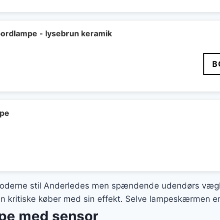
pris
er:
9 kr..
650 kr..
ordlampe - lysebrun keramik
B
mpe
derne stil Anderledes men spændende udendørs vægl
kritiske køber med sin effekt. Selve lampeskærmen er fr
mpe med sensor