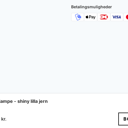
Betalingsmuligheder
pe - shiny lilla jern
Den
0
kr.
B
ndelige
aktuelle