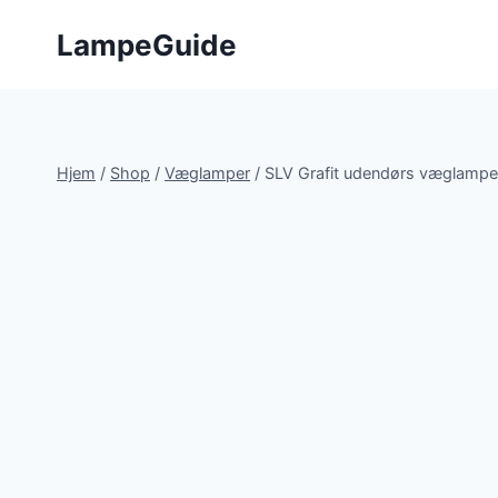
Fortsæt
LampeGuide
til
indhold
Hjem
/
Shop
/
Væglamper
/
SLV Grafit udendørs væglamp