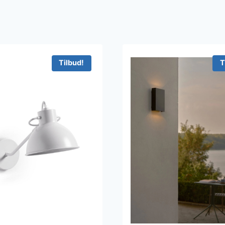
Tilbud!
T