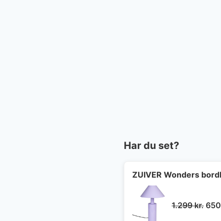
Har du set?
ZUIVER Wonders bordlam
Den
1.299
kr.
65
opri