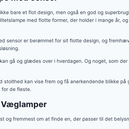
kke bare et flot design, men også en god og superbrugb
alitetslampe med flotte former, der holder i mange år,
 sensor er berømmet for sit flotte design, og fremhæv
sløsning.
 kan gå og glædes over i hverdagen. Og noget, som der
ed stolthed kan vise frem og få anerkendende blikke på 
or de fleste.
e Væglamper
t og fremmest om at finde en, der passer til det belysn