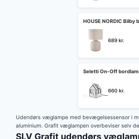
pris
var:
1.29
HOUSE NORDIC Bilby b
689
kr.
Seletti On-Off bordla
660
kr.
Udendørs væglampe med bevægelsessensor i mo
aluminium. Grafit væglampen overbeviser selv den 
SLV Grafit udendørs vægla