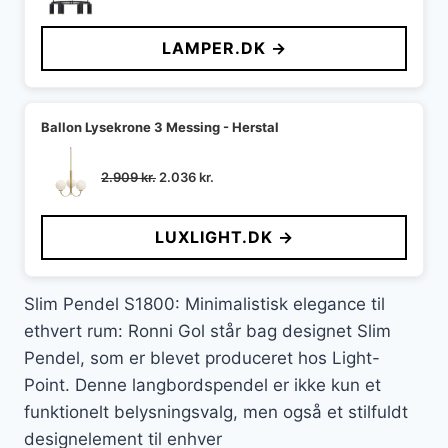
oprindelige
aktuelle
pris
pris
LAMPER.DK →
var:
er:
1.399 kr..
952 kr..
Ballon Lysekrone 3 Messing - Herstal
Den
Den
2.909
kr.
2.036
kr.
oprindelige
aktuelle
pris
pris
LUXLIGHT.DK →
var:
er:
2.909 kr..
2.036 kr..
Slim Pendel S1800: Minimalistisk elegance til
ethvert rum: Ronni Gol står bag designet Slim
Pendel, som er blevet produceret hos Light-
Point. Denne langbordspendel er ikke kun et
funktionelt belysningsvalg, men også et stilfuldt
designelement til enhver