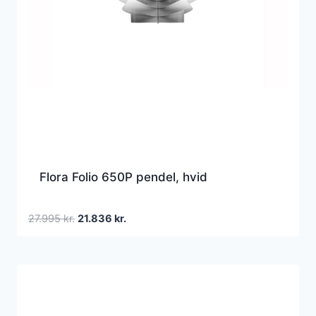
Flora Folio 650P pendel, hvid
Den
Den
27.995
kr.
21.836
kr.
oprindelige
aktuelle
pris
pris
var:
er:
27.995 kr..
21.836 kr..