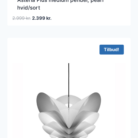
hvid/sort
Den
Den
2.999
kr.
2.399
kr.
oprindelige
aktuelle
pris
pris
var:
er:
2.999 kr..
2.399 kr..
Tilbud!