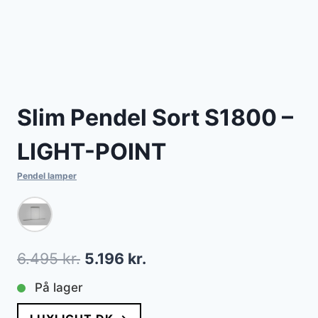
Slim Pendel Sort S1800 –
LIGHT-POINT
Pendel lamper
Den
Den
6.495
kr.
5.196
kr.
oprindelige
aktuelle
På lager
pris
pris