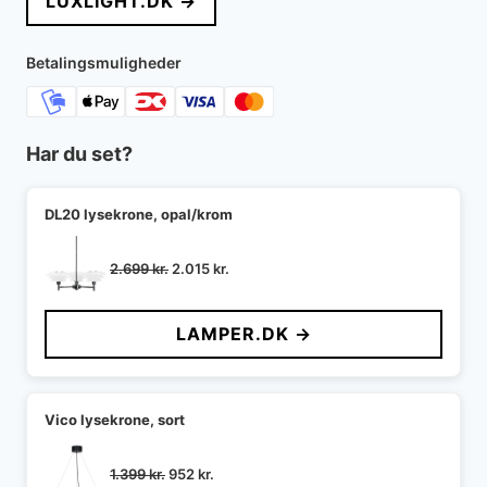
LUXLIGHT.DK →
var:
er:
6.495 kr..
5.196 kr..
Betalingsmuligheder
Har du set?
DL20 lysekrone, opal/krom
Den
Den
2.699
kr.
2.015
kr.
oprindelige
aktuelle
pris
pris
LAMPER.DK →
var:
er:
2.699 kr..
2.015 kr..
Vico lysekrone, sort
Den
Den
1.399
kr.
952
kr.