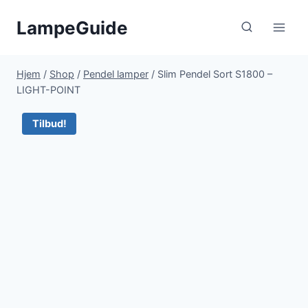
Fortsæt
LampeGuide
til
indhold
Hjem
/
Shop
/
Pendel lamper
/
Slim Pendel Sort S1800 –
LIGHT-POINT
Tilbud!