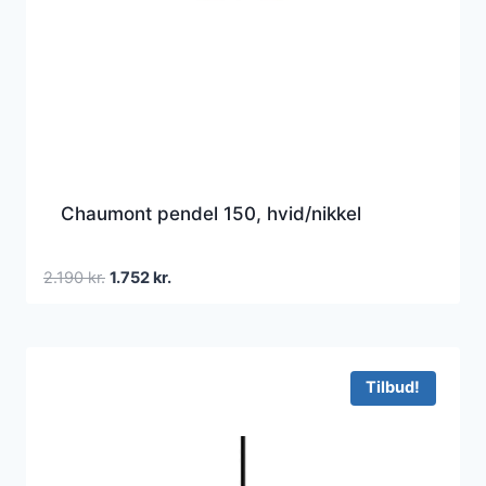
Chaumont pendel 150, hvid/nikkel
Den
Den
2.190
kr.
1.752
kr.
oprindelige
aktuelle
pris
pris
var:
er:
2.190 kr..
1.752 kr..
Tilbud!