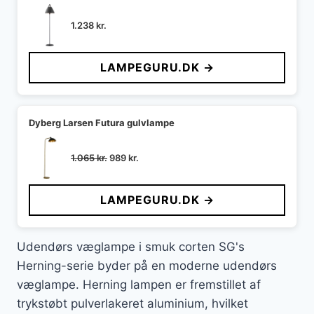
1.238
kr.
LAMPEGURU.DK →
Dyberg Larsen Futura gulvlampe
Den
Den
1.065
kr.
989
kr.
oprindelige
aktuelle
pris
pris
LAMPEGURU.DK →
var:
er:
1.065 kr..
989 kr..
Udendørs væglampe i smuk corten SG's
Herning-serie byder på en moderne udendørs
væglampe. Herning lampen er fremstillet af
trykstøbt pulverlakeret aluminium, hvilket