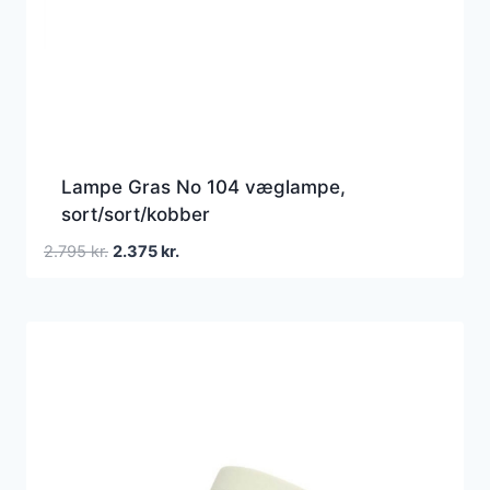
Lampe Gras No 104 væglampe,
sort/sort/kobber
Den
Den
2.795
kr.
2.375
kr.
oprindelige
aktuelle
pris
pris
var:
er:
2.795 kr..
2.375 kr..