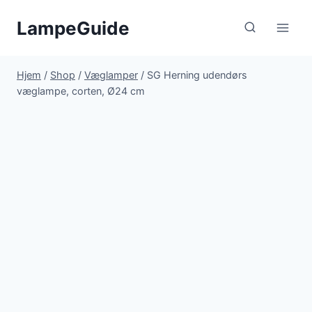
Fortsæt
LampeGuide
til
indhold
Hjem
/
Shop
/
Væglamper
/
SG Herning udendørs
væglampe, corten, Ø24 cm