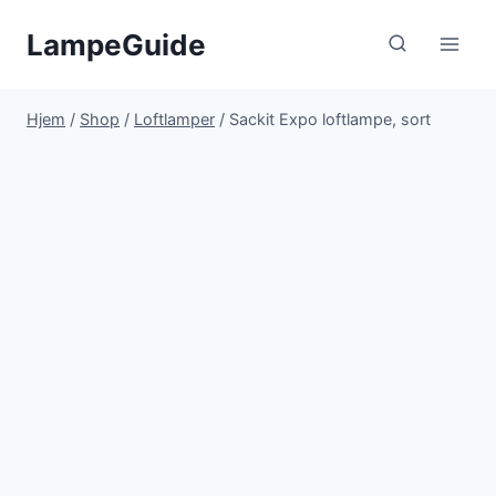
Fortsæt
LampeGuide
til
indhold
Hjem
/
Shop
/
Loftlamper
/
Sackit Expo loftlampe, sort