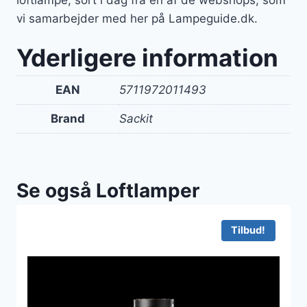
loftlampe, sort i dag fra en af de webshops, som
vi samarbejder med her på Lampeguide.dk.
Yderligere information
EAN
5711972011493
Brand
Sackit
Se også Loftlamper
Tilbud!