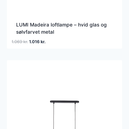
LUMI Madeira loftlampe – hvid glas og
sølvfarvet metal
Den
Den
1.069
kr.
1.016
kr.
oprindelige
aktuelle
pris
pris
var:
er:
1.069 kr..
1.016 kr..