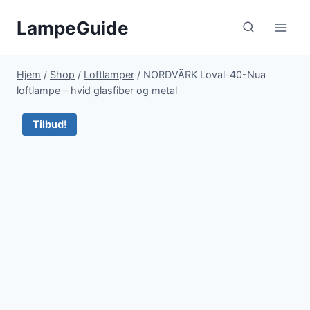
Fortsæt
LampeGuide
til
indhold
Hjem
/
Shop
/
Loftlamper
/
NORDVÄRK Loval-40-Nua
loftlampe – hvid glasfiber og metal
Tilbud!