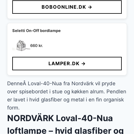
BOBOONLINE.DK →
Seletti On-Off bordlampe
660
kr.
LAMPER.DK →
DenneÂ Loval-40-Nua fra Nordvärk vil pryde
over spisebordet i stue og køkken alrum. Pendlen
er lavet i hvid glasfiber og metal i en fin organisk
form.
NORDVÄRK Loval-40-Nua
loftlampe – hvid glasfiber og