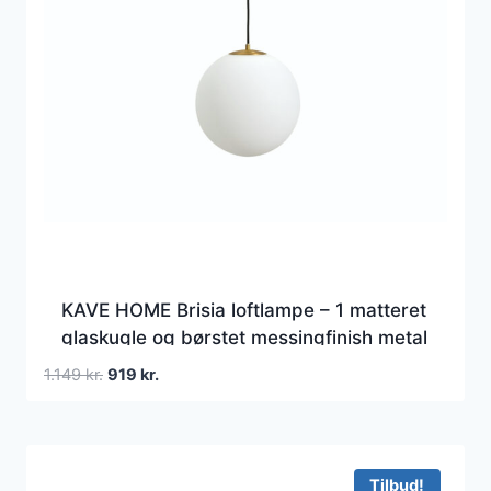
KAVE HOME Brisia loftlampe – 1 matteret
glaskugle og børstet messingfinish metal
(Ø30)
Den
Den
1.149
kr.
919
kr.
oprindelige
aktuelle
pris
pris
var:
er:
1.149 kr..
919 kr..
Tilbud!