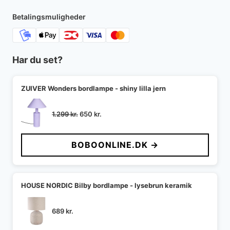
859 kr..
713 kr..
Betalingsmuligheder
Har du set?
ZUIVER Wonders bordlampe - shiny lilla jern
Den
Den
1.299
kr.
650
kr.
oprindelige
aktuelle
pris
pris
BOBOONLINE.DK →
var:
er:
1.299 kr..
650 kr..
HOUSE NORDIC Bilby bordlampe - lysebrun keramik
689
kr.