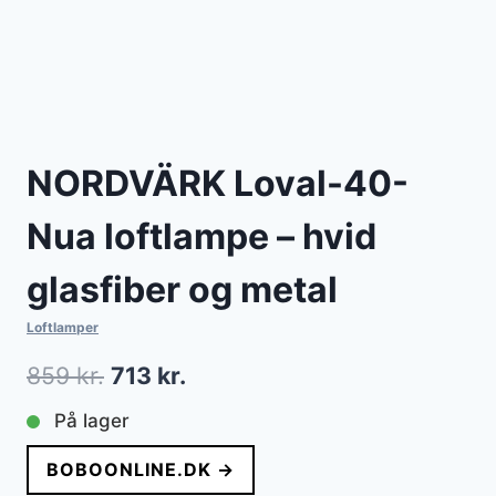
NORDVÄRK Loval-40-
Nua loftlampe – hvid
glasfiber og metal
Loftlamper
Den
Den
859
kr.
713
kr.
oprindelige
aktuelle
På lager
pris
pris
BOBOONLINE.DK →
var:
er: