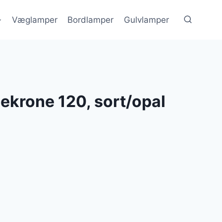
Væglamper
Bordlamper
Gulvlamper
ekrone 120, sort/opal
en
e
tuelle
is