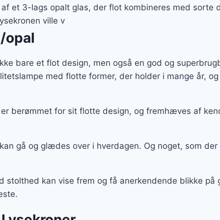
:
er:
f et 3-lags opalt glas, der flot kombineres med sorte d
09 kr..
2.036 kr..
ysekronen ville v
t/opal
ikke bare et flot design, men også en god og superbrugb
alitetslampe med flotte former, der holder i mange år,
er berømmet for sit flotte design, og fremhæves af ken
 kan gå og glædes over i hverdagen. Og noget, som der
ed stolthed kan vise frem og få anerkendende blikke på
este.
 Lysekroner