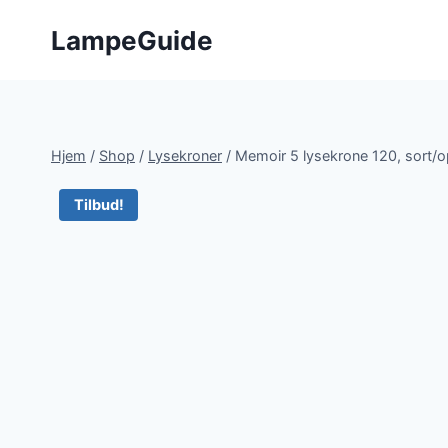
Fortsæt
LampeGuide
til
indhold
Hjem
/
Shop
/
Lysekroner
/
Memoir 5 lysekrone 120, sort/o
Tilbud!