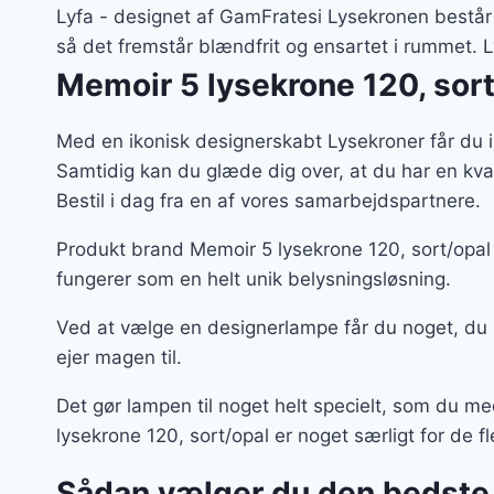
var
Lyfa - designet af GamFratesi Lysekronen består a
2.9
så det fremstår blændfrit og ensartet i rummet. L
Memoir 5 lysekrone 120, sor
Med en ikonisk designerskabt Lysekroner får du 
Samtidig kan du glæde dig over, at du har en kv
Bestil i dag fra en af vores samarbejdspartnere.
Produkt brand Memoir 5 lysekrone 120, sort/opal 
fungerer som en helt unik belysningsløsning.
Ved at vælge en designerlampe får du noget, du
ejer magen til.
Det gør lampen til noget helt specielt, som du m
lysekrone 120, sort/opal er noget særligt for de fl
Sådan vælger du den bedste