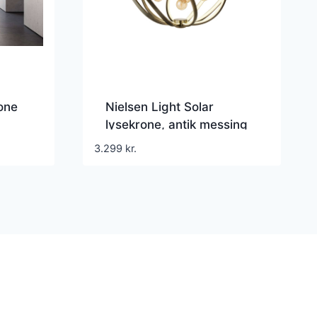
one
Nielsen Light Solar
lysekrone, antik messing
3.299
kr.