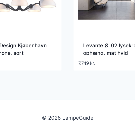
 Design Kjøbenhavn
Levante Ø102 lysekr
rone, sort
ophæng, mat hvid
7.749
kr.
© 2026 LampeGuide