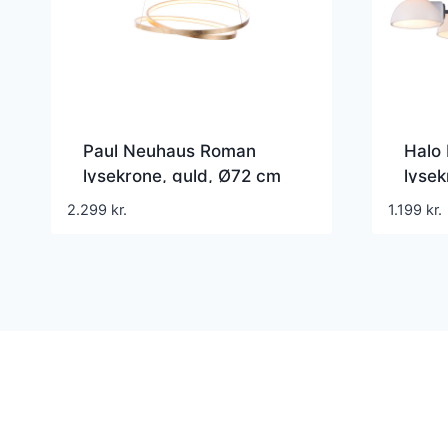
Paul Neuhaus Roman
Halo
lysekrone, guld, Ø72 cm
lysek
2.299
kr.
1.199
kr.