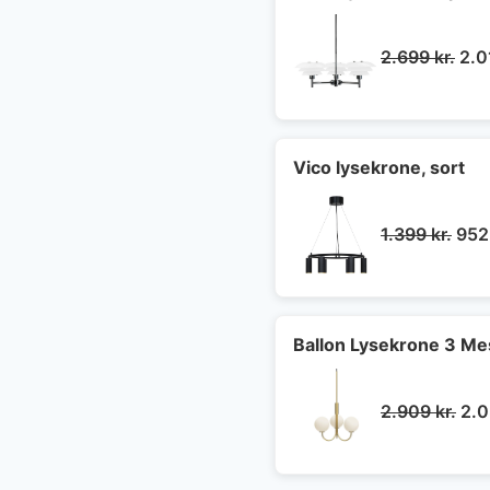
De
2.699
kr.
2.
opr
pris
var:
2.6
Vico lysekrone, sort
Den
1.399
kr.
95
opri
pris
var:
1.39
Ballon Lysekrone 3 Mes
De
2.909
kr.
2.
opr
pri