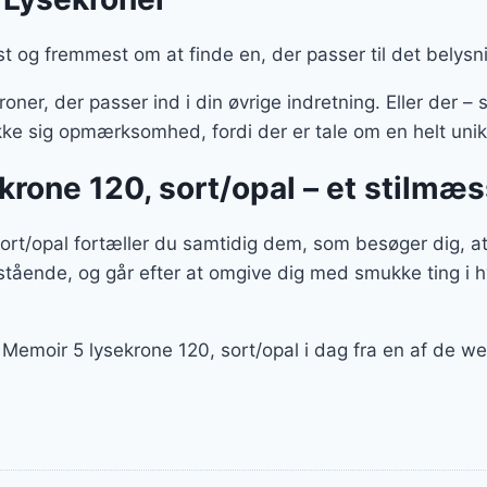
st og fremmest om at finde en, der passer til det belysn
oner, der passer ind i din øvrige indretning. Eller der 
ltrække sig opmærksomhed, fordi der er tale om en helt un
krone 120, sort/opal – et stilmæ
t/opal fortæller du samtidig dem, som besøger dig, at 
stående, og går efter at omgive dig med smukke ting i 
d Memoir 5 lysekrone 120, sort/opal i dag fra en af de