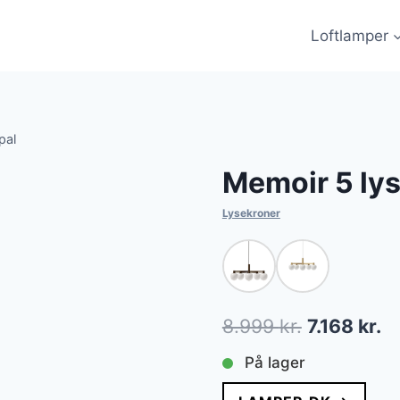
Loftlamper
pal
Memoir 5 lys
Lysekroner
Den
D
8.999
kr.
7.168
kr.
oprindelig
ak
På lager
pris
pr