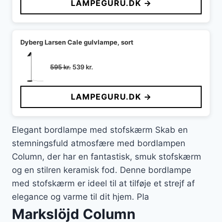
LAMPEGURU.DK →
Dyberg Larsen Cale gulvlampe, sort
Den
Den
595
kr.
539
kr.
oprindelige
aktuelle
pris
pris
LAMPEGURU.DK →
var:
er:
595 kr..
539 kr..
Elegant bordlampe med stofskærm Skab en
stemningsfuld atmosfære med bordlampen
Column, der har en fantastisk, smuk stofskærm
og en stilren keramisk fod. Denne bordlampe
med stofskærm er ideel til at tilføje et strejf af
elegance og varme til dit hjem. Pla
Markslöjd Column