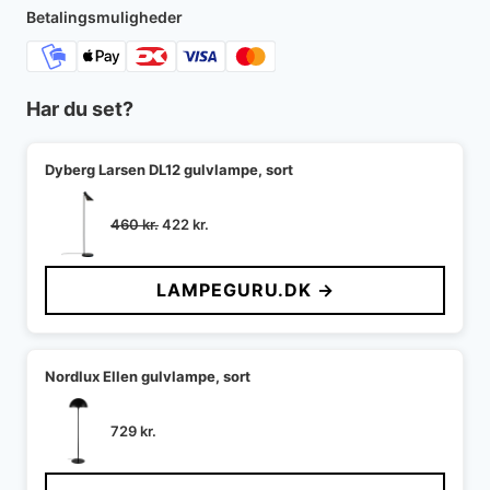
Betalingsmuligheder
Har du set?
Dyberg Larsen DL12 gulvlampe, sort
Den
Den
460
kr.
422
kr.
oprindelige
aktuelle
pris
pris
LAMPEGURU.DK →
var:
er:
460 kr..
422 kr..
Nordlux Ellen gulvlampe, sort
729
kr.