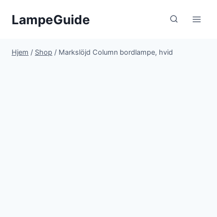
Fortsæt
LampeGuide
til
indhold
Hjem
/
Shop
/
Markslöjd Column bordlampe, hvid