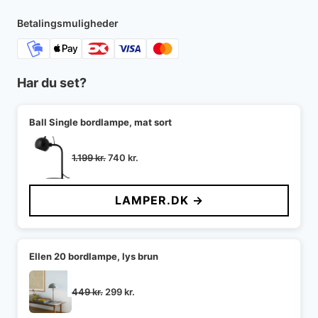
Betalingsmuligheder
Har du set?
Ball Single bordlampe, mat sort
Den
Den
1.199
kr.
740
kr.
oprindelige
aktuelle
pris
pris
LAMPER.DK →
var:
er:
1.199 kr..
740 kr..
Ellen 20 bordlampe, lys brun
Den
Den
449
kr.
299
kr.
oprindelige
aktuelle