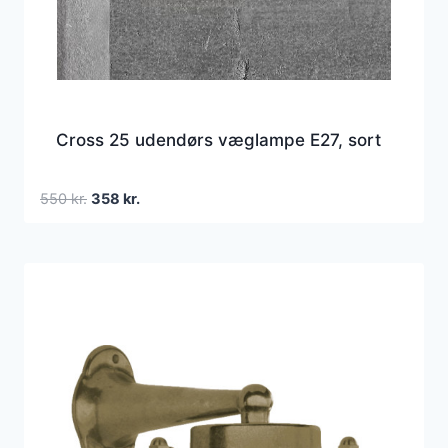
Cross 25 udendørs væglampe E27, sort
Den
Den
550
kr.
358
kr.
oprindelige
aktuelle
pris
pris
var:
er:
550 kr..
358 kr..