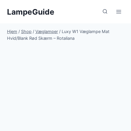
Fortsæt
LampeGuide
til
indhold
Hjem
/
Shop
/
Væglamper
/
Luxy W1 Væglampe Mat
Hvid/Blank Rød Skærm – Rotaliana