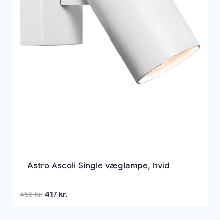
Astro Ascoli Single væglampe, hvid
Den
Den
456
kr.
417
kr.
oprindelige
aktuelle
pris
pris