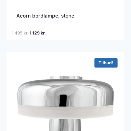
Acorn bordlampe, stone
Den
Den
1.495
kr.
1.129
kr.
oprindelige
aktuelle
pris
pris
var:
er:
1.495 kr..
1.129 kr..
Tilbud!