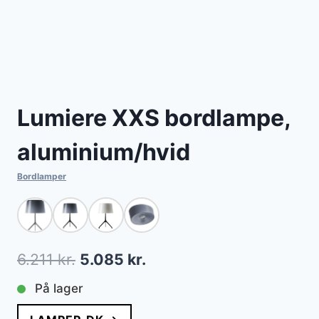
Lumiere XXS bordlampe,
aluminium/hvid
Bordlamper
Den
Den
6.211
kr.
5.085
kr.
oprindelige
aktuelle
På lager
pris
pris