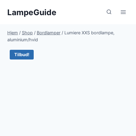
Fortsæt
LampeGuide
til
indhold
Hjem
/
Shop
/
Bordlamper
/
Lumiere XXS bordlampe,
aluminium/hvid
Tilbud!