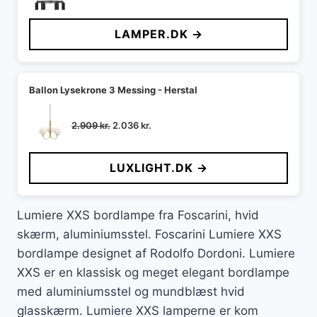
oprindelige
aktuelle
pris
pris
LAMPER.DK →
var:
er:
1.399 kr..
952 kr..
Ballon Lysekrone 3 Messing - Herstal
Den
Den
2.909
kr.
2.036
kr.
oprindelige
aktuelle
pris
pris
LUXLIGHT.DK →
var:
er:
2.909 kr..
2.036 kr..
Lumiere XXS bordlampe fra Foscarini, hvid
skærm, aluminiumsstel. Foscarini Lumiere XXS
bordlampe designet af Rodolfo Dordoni. Lumiere
XXS er en klassisk og meget elegant bordlampe
med aluminiumsstel og mundblæst hvid
glasskærm. Lumiere XXS lamperne er kom