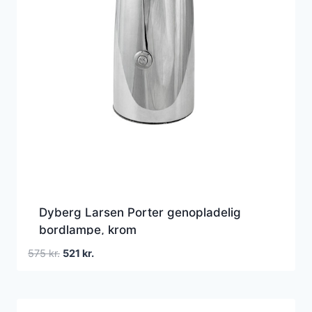
Dyberg Larsen Porter genopladelig
bordlampe, krom
Den
Den
575
kr.
521
kr.
oprindelige
aktuelle
pris
pris
var:
er: