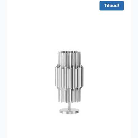
575 kr..
521 kr..
Tilbud!