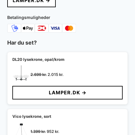
LAMPER.DK →
var:
er:
6.211 kr..
5.085 kr..
Betalingsmuligheder
Har du set?
DL20 lysekrone, opal/krom
Den
Den
2.699
kr.
2.015
kr.
oprindelige
aktuelle
pris
pris
LAMPER.DK →
var:
er:
2.699 kr..
2.015 kr..
Vico lysekrone, sort
Den
Den
1.399
kr.
952
kr.