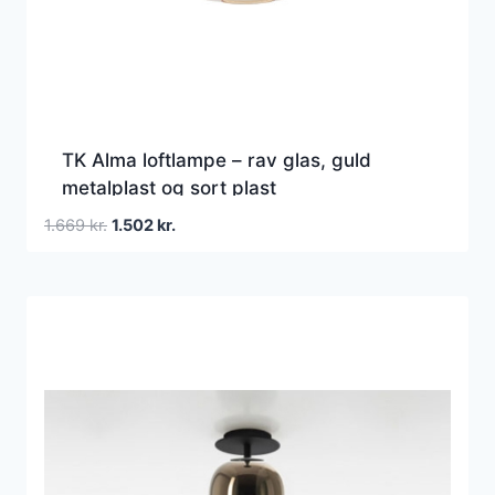
TK Alma loftlampe – rav glas, guld
metalplast og sort plast
Den
Den
1.669
kr.
1.502
kr.
oprindelige
aktuelle
pris
pris
var:
er:
1.669 kr..
1.502 kr..