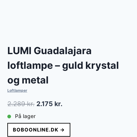
LUMI Guadalajara
loftlampe – guld krystal
og metal
Loftlamper
Den
Den
2.289
kr.
2.175
kr.
oprindelige
aktuelle
På lager
pris
pris
BOBOONLINE.DK →
var:
er: