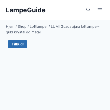
Fortsæt
LampeGuide
til
indhold
Hjem
/
Shop
/
Loftlamper
/
LUMI Guadalajara loftlampe –
guld krystal og metal
Tilbud!