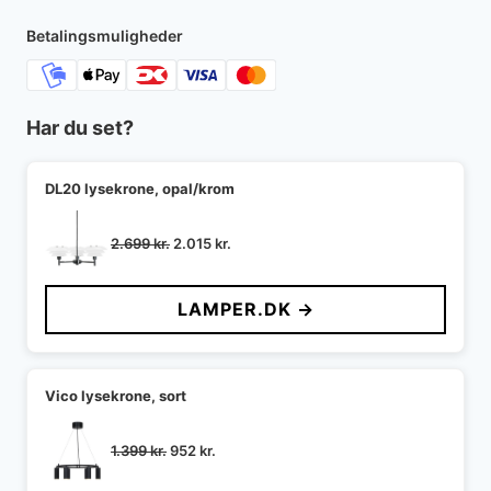
2.289 kr..
2.175 kr..
Betalingsmuligheder
Har du set?
DL20 lysekrone, opal/krom
Den
Den
2.699
kr.
2.015
kr.
oprindelige
aktuelle
pris
pris
LAMPER.DK →
var:
er:
2.699 kr..
2.015 kr..
Vico lysekrone, sort
Den
Den
1.399
kr.
952
kr.
oprindelige
aktuelle