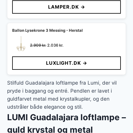
pris
pris
LAMPER.DK →
var:
er:
1.399 kr..
952 kr..
Ballon Lysekrone 3 Messing - Herstal
Den
Den
2.909
kr.
2.036
kr.
oprindelige
aktuelle
pris
pris
LUXLIGHT.DK →
var:
er:
2.909 kr..
2.036 kr..
Stilfuld Guadalajara loftlampe fra Lumi, der vil
pryde i baggang og entré. Pendlen er lavet i
guldfarvet metal med krystalkupler, og den
udstråler både elegance og stil.
LUMI Guadalajara loftlampe –
guld krystal og metal