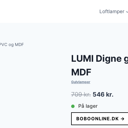
Loftlamper
e PVC og MDF
LUMI Digne 
MDF
Gulvlamper
Den
Den
709
kr.
546
kr.
oprindelige
aktue
På lager
pris
pris
BOBOONLINE.DK →
var:
er: