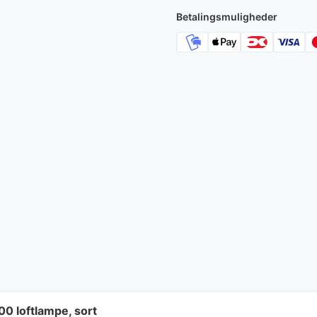
709 kr..
546 k
Betalingsmuligheder
00 loftlampe, sort