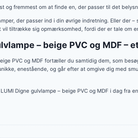
st og fremmest om at finde en, der passer til det belys
mper, der passer ind i din øvrige indretning. Eller der
t vil tiltrække sig opmærksomhed, fordi der er tale om 
lvlampe – beige PVC og MDF – e
ige PVC og MDF fortæller du samtidig dem, som besøger
unikke, enestående, og går efter at omgive dig med smu
nd LUMI Digne gulvlampe – beige PVC og MDF i dag fra 