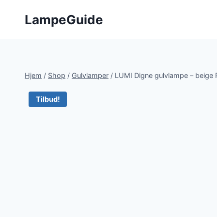
Fortsæt
LampeGuide
til
indhold
Hjem
/
Shop
/
Gulvlamper
/
LUMI Digne gulvlampe – beig
Tilbud!