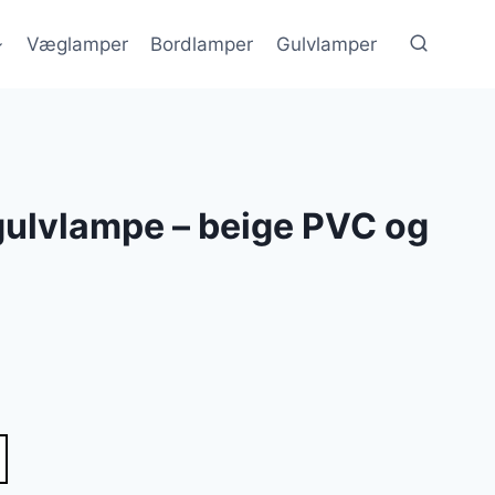
Væglamper
Bordlamper
Gulvlamper
gulvlampe – beige PVC og
lle