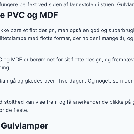
fungere perfekt ved siden af lænestolen i stuen. Gulvla
ge PVC og MDF
ikke bare et flot design, men også en god og superbrug
alitetslampe med flotte former, der holder i mange år,
og MDF er berømmet for sit flotte design, og fremhæve
ning.
 kan gå og glædes over i hverdagen. Og noget, som der
ed stolthed kan vise frem og få anerkendende blikke på
r de fleste.
 Gulvlamper