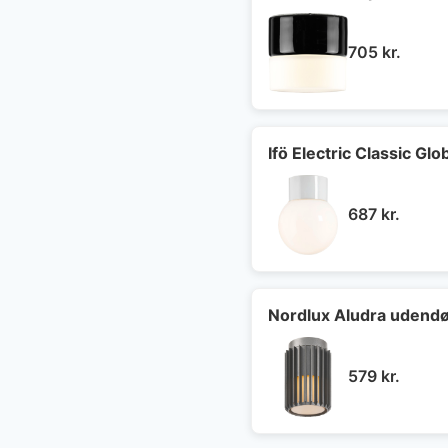
705
kr.
Ifö Electric Classic Glo
687
kr.
Nordlux Aludra udendør
579
kr.