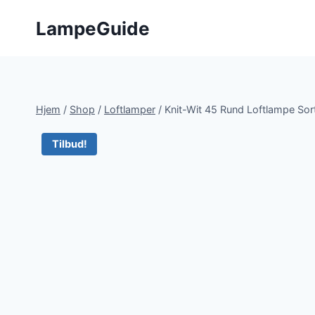
Fortsæt
LampeGuide
til
indhold
Hjem
/
Shop
/
Loftlamper
/
Knit-Wit 45 Rund Loftlampe So
Tilbud!