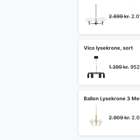
De
2.699
kr.
2.
opr
pris
var:
2.6
Vico lysekrone, sort
Den
1.399
kr.
95
opri
pris
var:
1.39
Ballon Lysekrone 3 Mes
De
2.909
kr.
2.
opr
pri