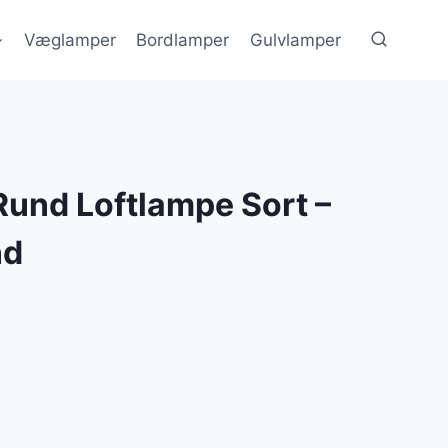
Væglamper
Bordlamper
Gulvlamper
Rund Loftlampe Sort –
nd
en
e
ktuelle
ris
r: