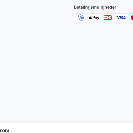
5.295 kr..
4
Betalingsmuligheder
krom