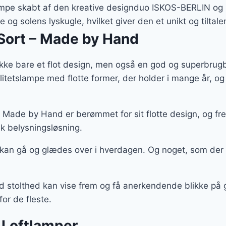
:
er:
tlampe skabt af den kreative designduo ISKOS-BERLIN 
09 kr..
2.036 kr..
e og solens lyskugle, hvilket giver den et unikt og tiltal
Sort – Made by Hand
kke bare et flot design, men også en god og superbrugb
alitetslampe med flotte former, der holder i mange år,
 Made by Hand er berømmet for sit flotte design, og f
ik belysningsløsning.
 kan gå og glædes over i hverdagen. Og noget, som der
ed stolthed kan vise frem og få anerkendende blikke på 
or de fleste.
 Loftlamper