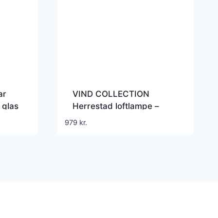
ar
VIND COLLECTION
 glas
Herrestad loftlampe –
natur rattan
979
kr.