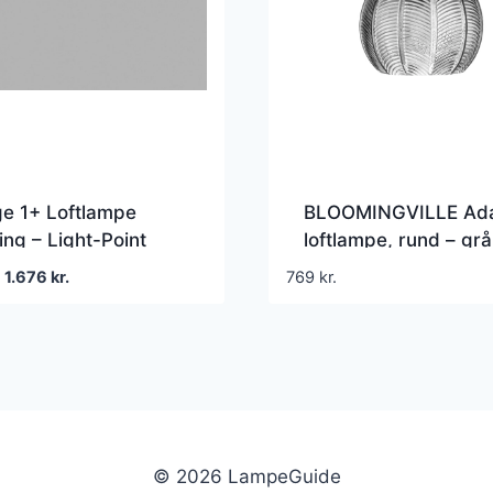
e 1+ Loftlampe
BLOOMINGVILLE Ad
ng – Light-Point
loftlampe, rund – grå
(Ø22)
Den
Den
1.676
kr.
769
kr.
oprindelige
aktuelle
pris
pris
var:
er:
2.095 kr..
1.676 kr..
© 2026 LampeGuide