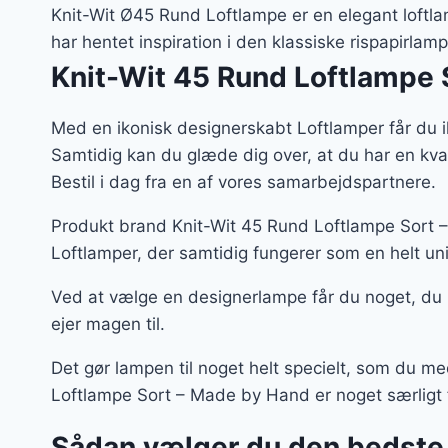
var
Knit-Wit Ø45 Rund Loftlampe er en elegant lof
2.9
har hentet inspiration i den klassiske rispapirlamp
Knit-Wit 45 Rund Loftlampe 
Med en ikonisk designerskabt Loftlamper får du i
Samtidig kan du glæde dig over, at du har en kv
Bestil i dag fra en af vores samarbejdspartnere.
Produkt brand Knit-Wit 45 Rund Loftlampe Sort –
Loftlamper, der samtidig fungerer som en helt un
Ved at vælge en designerlampe får du noget, du
ejer magen til.
Det gør lampen til noget helt specielt, som du m
Loftlampe Sort – Made by Hand er noget særligt f
Sådan vælger du den bedste