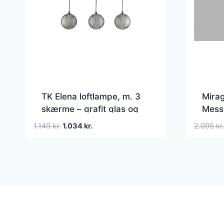
TK Elena loftlampe, m. 3
Mirag
skærme – grafit glas og
Messi
sort metal
Den
Den
1.149
kr.
1.034
kr.
2.095
kr.
oprindelige
aktuelle
pris
pris
var:
er:
1.149 kr..
1.034 kr..