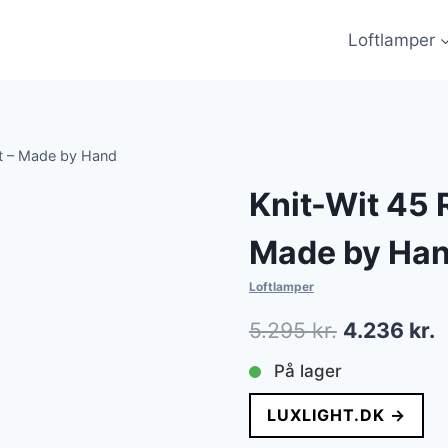
Loftlamper
rt – Made by Hand
Knit-Wit 45 
Made by Ha
Loftlamper
Den
D
5.295
kr.
4.236
kr.
oprindelig
a
På lager
pris
p
LUXLIGHT.DK →
var:
e