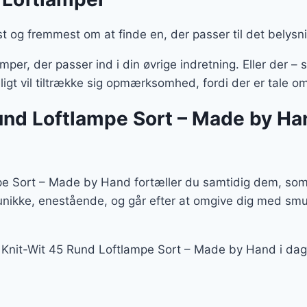
st og fremmest om at finde en, der passer til det belysn
mper, der passer ind i din øvrige indretning. Eller der
ligt vil tiltrække sig opmærksomhed, fordi der er tale o
und Loftlampe Sort – Made by Han
 Sort – Made by Hand fortæller du samtidig dem, som b
unikke, enestående, og går efter at omgive dig med smu
nd Knit-Wit 45 Rund Loftlampe Sort – Made by Hand i da