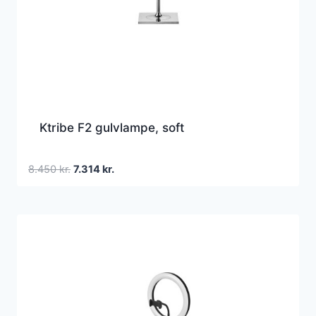
Ktribe F2 gulvlampe, soft
Den
Den
8.450
kr.
7.314
kr.
oprindelige
aktuelle
pris
pris
var:
er:
8.450 kr..
7.314 kr..