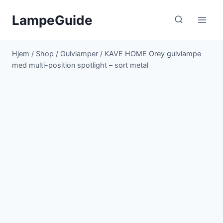
Fortsæt
LampeGuide
til
indhold
Hjem
/
Shop
/
Gulvlamper
/
KAVE HOME Orey gulvlampe
med multi-position spotlight – sort metal