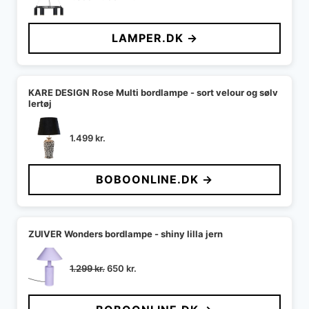
oprindelige
aktuelle
pris
pris
LAMPER.DK →
var:
er:
1.399 kr..
952 kr..
KARE DESIGN Rose Multi bordlampe - sort velour og sølv
lertøj
1.499
kr.
BOBOONLINE.DK →
ZUIVER Wonders bordlampe - shiny lilla jern
Den
Den
1.299
kr.
650
kr.
oprindelige
aktuelle
pris
pris