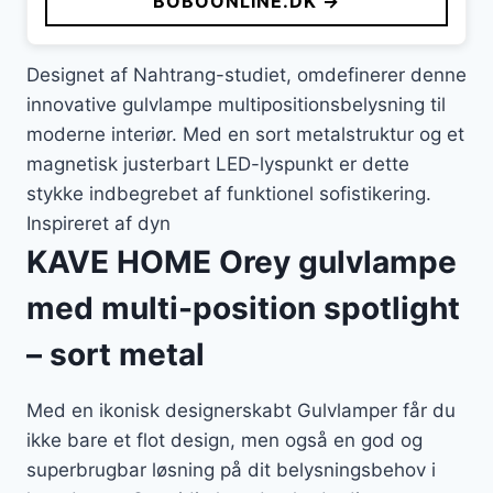
BOBOONLINE.DK →
var:
er:
1.299 kr..
650 kr..
Designet af Nahtrang-studiet, omdefinerer denne
innovative gulvlampe multipositionsbelysning til
moderne interiør. Med en sort metalstruktur og et
magnetisk justerbart LED-lyspunkt er dette
stykke indbegrebet af funktionel sofistikering.
Inspireret af dyn
KAVE HOME Orey gulvlampe
med multi-position spotlight
– sort metal
Med en ikonisk designerskabt Gulvlamper får du
ikke bare et flot design, men også en god og
superbrugbar løsning på dit belysningsbehov i