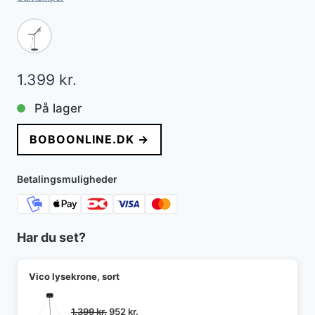
1.399
kr.
På lager
BOBOONLINE.DK →
Betalingsmuligheder
Har du set?
Vico lysekrone, sort
Den
Den
1.399
kr.
952
kr.