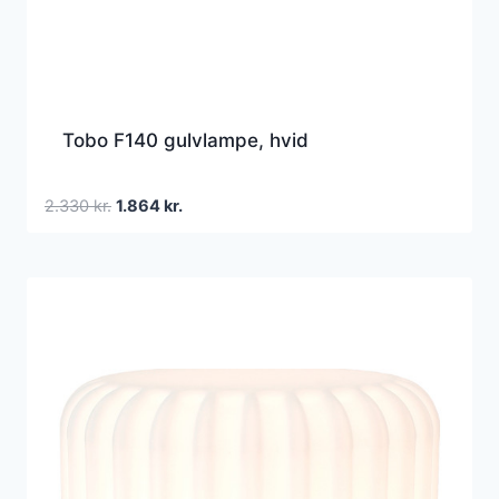
Tobo F140 gulvlampe, hvid
Den
Den
2.330
kr.
1.864
kr.
oprindelige
aktuelle
pris
pris
var:
er:
2.330 kr..
1.864 kr..