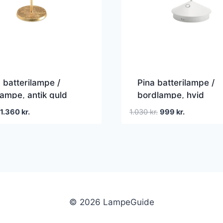
a batterilampe /
Pina batterilampe /
ampe, antik guld
bordlampe, hvid
Den
Den
Den
Den
1.360
kr.
1.030
kr.
999
kr.
oprindelige
aktuelle
oprindelige
aktuelle
pris
pris
pris
pris
var:
er:
var:
er:
1.700 kr..
1.360 kr..
1.030 kr..
999 kr..
© 2026 LampeGuide