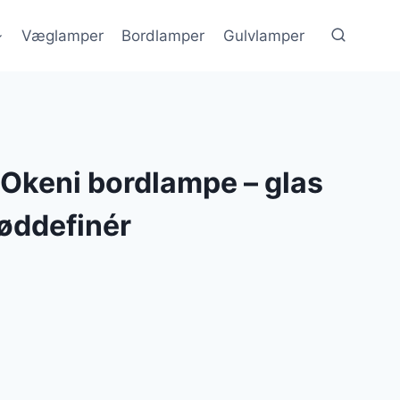
Væglamper
Bordlamper
Gulvlamper
keni bordlampe – glas
øddefinér