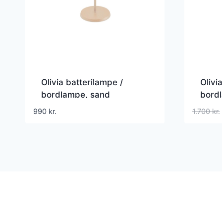
Olivia batterilampe /
Olivi
bordlampe, sand
bordl
990
kr.
1.700
kr.