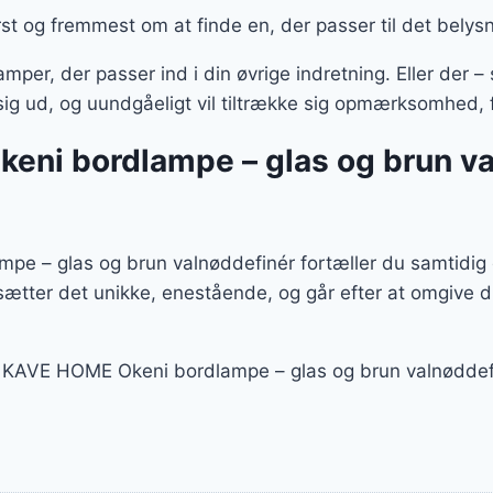
st og fremmest om at finde en, der passer til det belys
amper, der passer ind i din øvrige indretning. Eller d
sig ud, og uundgåeligt vil tiltrække sig opmærksomhed, 
ni bordlampe – glas og brun val
 – glas og brun valnøddefinér fortæller du samtidig 
dsætter det unikke, enestående, og går efter at omgive
d KAVE HOME Okeni bordlampe – glas og brun valnøddefi