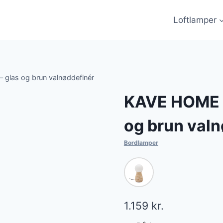
Loftlamper
glas og brun valnøddefinér
KAVE HOME O
og brun valn
Bordlamper
1.159
kr.