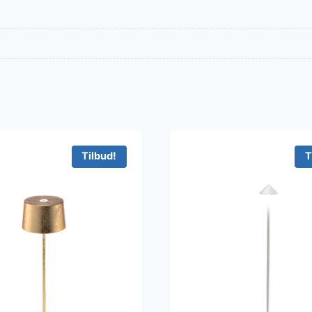
Tilbud!
T