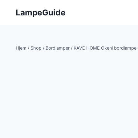
Fortsæt
LampeGuide
til
indhold
Hjem
/
Shop
/
Bordlamper
/
KAVE HOME Okeni bordlampe – 