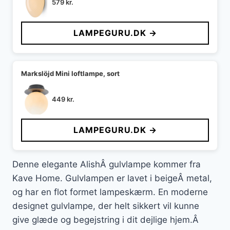
579
kr.
LAMPEGURU.DK →
Markslöjd Mini loftlampe, sort
449
kr.
LAMPEGURU.DK →
Denne elegante AlishÂ gulvlampe kommer fra
Kave Home. Gulvlampen er lavet i beigeÂ metal,
og har en flot formet lampeskærm. En moderne
designet gulvlampe, der helt sikkert vil kunne
give glæde og begejstring i dit dejlige hjem.Â