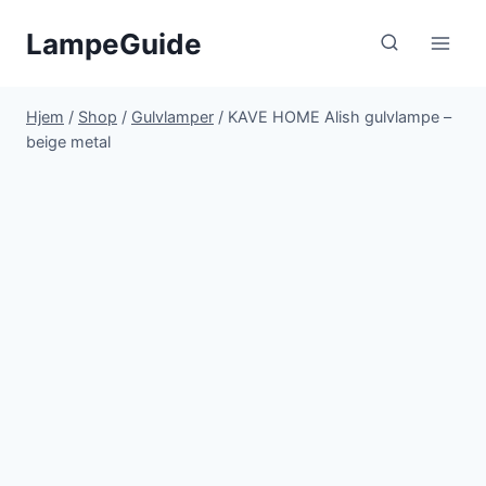
Fortsæt
LampeGuide
til
indhold
Hjem
/
Shop
/
Gulvlamper
/
KAVE HOME Alish gulvlampe –
beige metal