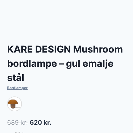
KARE DESIGN Mushroom
bordlampe – gul emalje
stål
Bordlamper
Den
Den
689
kr.
620
kr.
oprindelige
aktuelle