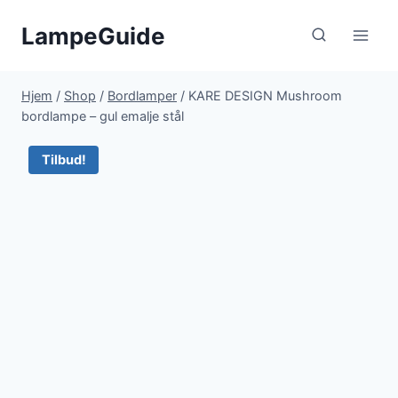
Fortsæt
LampeGuide
til
indhold
Hjem
/
Shop
/
Bordlamper
/
KARE DESIGN Mushroom
bordlampe – gul emalje stål
Tilbud!