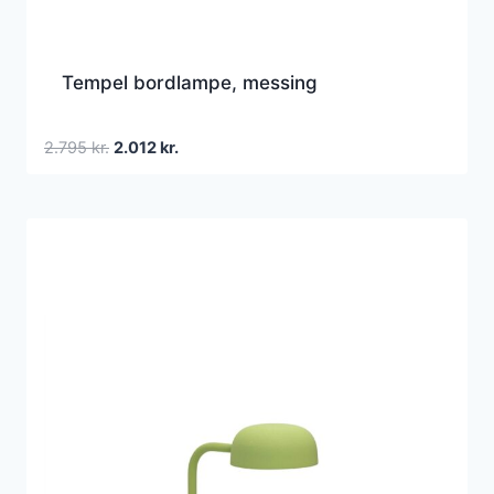
Tempel bordlampe, messing
Den
Den
2.795
kr.
2.012
kr.
oprindelige
aktuelle
pris
pris
var:
er:
2.795 kr..
2.012 kr..