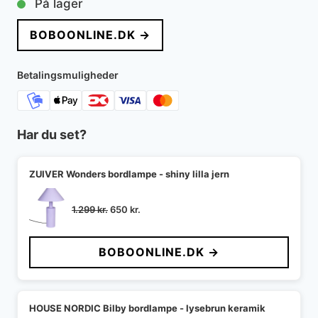
På lager
pris
pris
BOBOONLINE.DK →
var:
er:
689 kr..
620 kr..
Betalingsmuligheder
Har du set?
ZUIVER Wonders bordlampe - shiny lilla jern
Den
Den
1.299
kr.
650
kr.
oprindelige
aktuelle
pris
pris
BOBOONLINE.DK →
var:
er:
1.299 kr..
650 kr..
HOUSE NORDIC Bilby bordlampe - lysebrun keramik