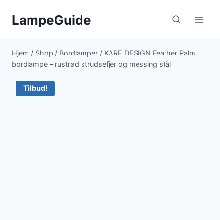
Fortsæt
LampeGuide
til
indhold
Hjem
/
Shop
/
Bordlamper
/
KARE DESIGN Feather Palm
bordlampe – rustrød strudsefjer og messing stål
Tilbud!