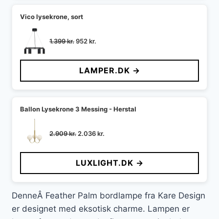
Vico lysekrone, sort
Den
Den
1.399
kr.
952
kr.
oprindelige
aktuelle
pris
pris
LAMPER.DK →
var:
er:
1.399 kr..
952 kr..
Ballon Lysekrone 3 Messing - Herstal
Den
Den
2.909
kr.
2.036
kr.
oprindelige
aktuelle
pris
pris
LUXLIGHT.DK →
var:
er:
2.909 kr..
2.036 kr..
DenneÂ Feather Palm bordlampe fra Kare Design
er designet med eksotisk charme. Lampen er