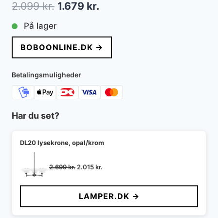
Den
Den
2.099
kr.
1.679
kr.
oprindelige
aktuelle
På lager
pris
pris
BOBOONLINE.DK →
var:
er:
2.099 kr..
1.679 kr..
Betalingsmuligheder
Har du set?
DL20 lysekrone, opal/krom
Den
Den
2.699
kr.
2.015
kr.
oprindelige
aktuelle
pris
pris
LAMPER.DK →
var:
er:
2.699 kr..
2.015 kr..