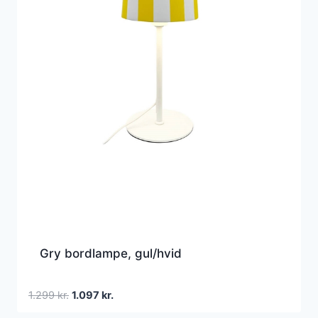
Gry bordlampe, gul/hvid
Den
Den
1.299
kr.
1.097
kr.
oprindelige
aktuelle