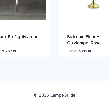
um-Bu 2 gulvlampe
Ballroom Floor –
Gulvlampe, Rose
Den
Den
Den
Den
.
9.767
kr.
6.390
kr.
5.112
kr.
oprindelige
aktuelle
oprindelige
aktuelle
pris
pris
pris
pris
var:
er:
var:
er:
11.430 kr..
9.767 kr..
6.390 kr..
5.112 kr..
© 2026 LampeGuide