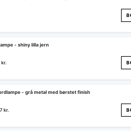
B
pe - shiny lilla jern
Den
0
kr.
B
ndelige
aktuelle
pris
er:
9 kr..
650 kr..
lampe - grå metal med børstet finish
Den
37
kr.
B
ndelige
aktuelle
pris