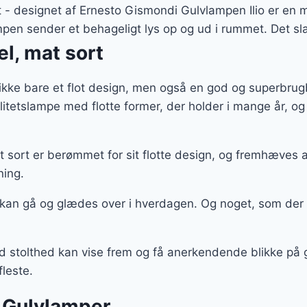
er:
- designet af Ernesto Gismondi Gulvlampen Ilio er en mi
 kr..
1.637 kr..
mpen sender et behageligt lys op og ud i rummet. Det sl
l, mat sort
ikke bare et flot design, men også en god og superbrug
alitetslampe med flotte former, der holder i mange år,
 sort er berømmet for sit flotte design, og fremhæves 
ning.
 kan gå og glædes over i hverdagen. Og noget, som der
ed stolthed kan vise frem og få anerkendende blikke på g
fleste.
 Gulvlamper