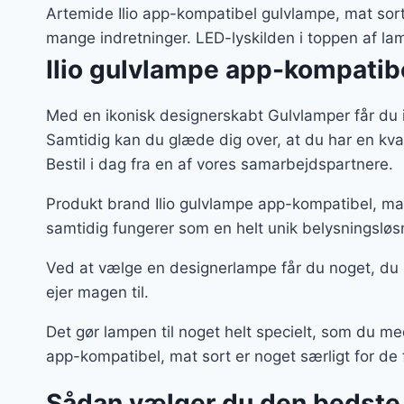
var:
Artemide Ilio app-kompatibel gulvlampe, mat sort 
1.819
mange indretninger. LED-lyskilden i toppen af la
Ilio gulvlampe app-kompatibe
Med en ikonisk designerskabt Gulvlamper får du 
Samtidig kan du glæde dig over, at du har en kv
Bestil i dag fra en af vores samarbejdspartnere.
Produkt brand Ilio gulvlampe app-kompatibel, mat
samtidig fungerer som en helt unik belysningsløs
Ved at vælge en designerlampe får du noget, du
ejer magen til.
Det gør lampen til noget helt specielt, som du m
app-kompatibel, mat sort er noget særligt for de 
Sådan vælger du den bedste