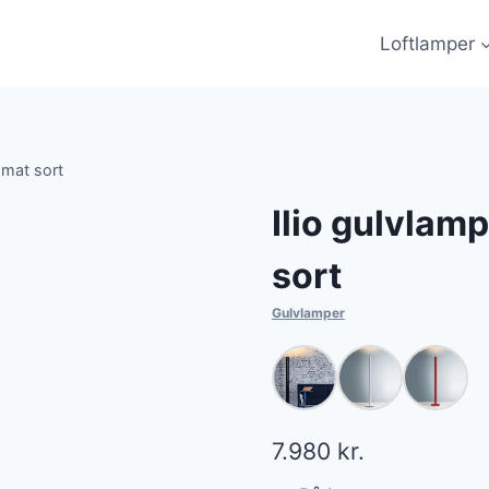
Loftlamper
 mat sort
Ilio gulvlam
sort
Gulvlamper
7.980
kr.