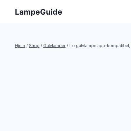
Fortsæt
LampeGuide
til
indhold
Hjem
/
Shop
/
Gulvlamper
/
Ilio gulvlampe app-kompatibel,