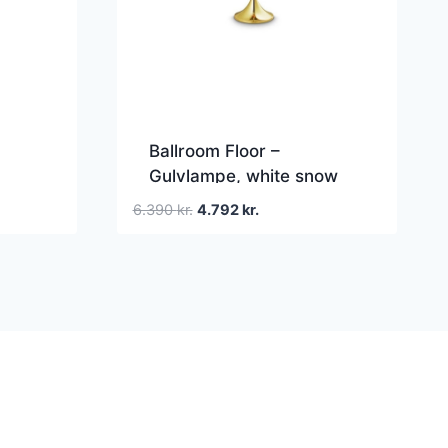
Ballroom Floor –
Gulvlampe, white snow
Den
Den
6.390
kr.
4.792
kr.
oprindelige
aktuelle
pris
pris
var:
er:
6.390 kr..
4.792 kr..