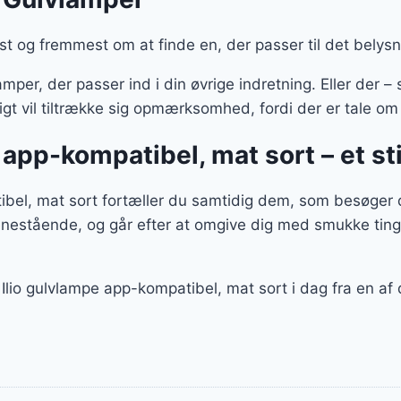
st og fremmest om at finde en, der passer til det belys
per, der passer ind i din øvrige indretning. Eller der 
ligt vil tiltrække sig opmærksomhed, fordi der er tale o
 app-kompatibel, mat sort – et 
el, mat sort fortæller du samtidig dem, som besøger di
enestående, og går efter at omgive dig med smukke ting
d Ilio gulvlampe app-kompatibel, mat sort i dag fra en 