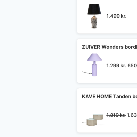
1.499
kr.
ZUIVER Wonders bordlam
Den
1.299
kr.
65
opri
pris
var:
1.29
KAVE HOME Tanden bord
Den
1.819
kr.
1.6
opri
pris