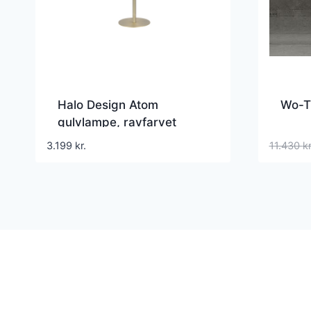
Halo Design Atom
Wo-T
gulvlampe, ravfarvet
3.199
kr.
11.430
kr