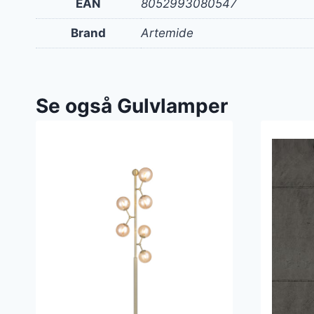
EAN
8052993080547
Brand
Artemide
Se også Gulvlamper