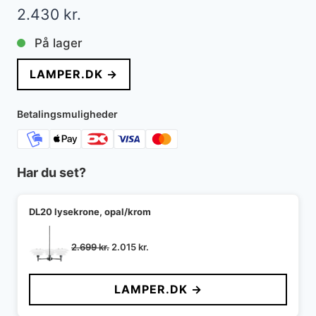
2.430
kr.
På lager
LAMPER.DK →
Betalingsmuligheder
Har du set?
DL20 lysekrone, opal/krom
Den
Den
2.699
kr.
2.015
kr.
oprindelige
aktuelle
pris
pris
LAMPER.DK →
var:
er:
2.699 kr..
2.015 kr..