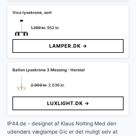
Vico lysekrone, sort
Den
Den
1.399
kr.
952
kr.
oprindelige
aktuelle
pris
pris
LAMPER.DK →
var:
er:
1.399 kr..
952 kr..
Ballon Lysekrone 3 Messing - Herstal
Den
Den
2.909
kr.
2.036
kr.
oprindelige
aktuelle
pris
pris
LUXLIGHT.DK →
var:
er:
2.909 kr..
2.036 kr..
IP44.de - designet af Klaus Nolting Med den
udendørs væglampe Gic er det muligt selv at