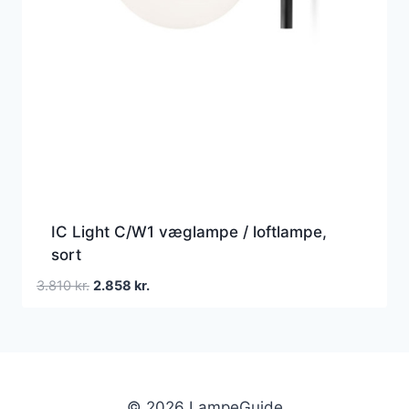
IC Light C/W1 væglampe / loftlampe,
sort
Den
Den
3.810
kr.
2.858
kr.
oprindelige
aktuelle
pris
pris
var:
er:
3.810 kr..
2.858 kr..
© 2026 LampeGuide