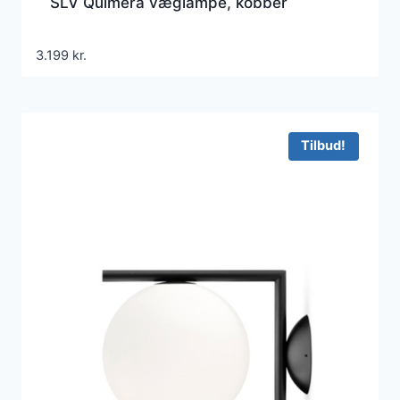
SLV Quimera væglampe, kobber
3.199
kr.
Tilbud!