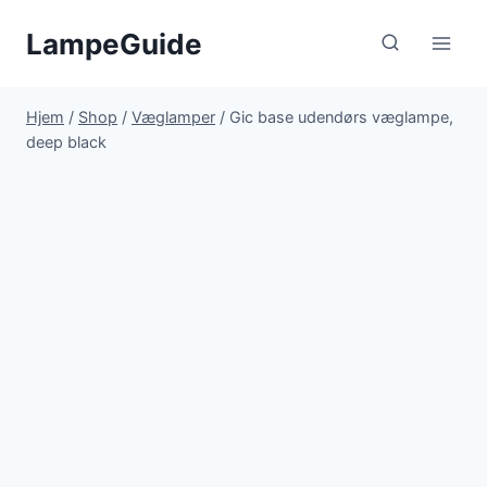
Fortsæt
LampeGuide
til
indhold
Hjem
/
Shop
/
Væglamper
/
Gic base udendørs væglampe,
deep black