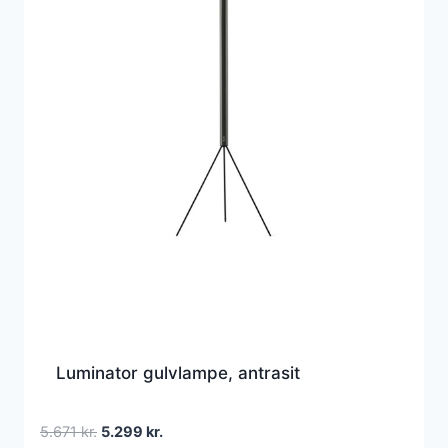
Luminator gulvlampe, antrasit
Den
Den
5.671
kr.
5.299
kr.