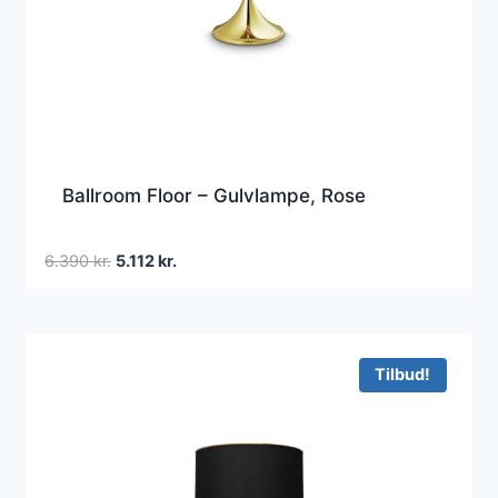
Ballroom Floor – Gulvlampe, Rose
Den
Den
6.390
kr.
5.112
kr.
oprindelige
aktuelle
pris
pris
var:
er:
6.390 kr..
5.112 kr..
Tilbud!