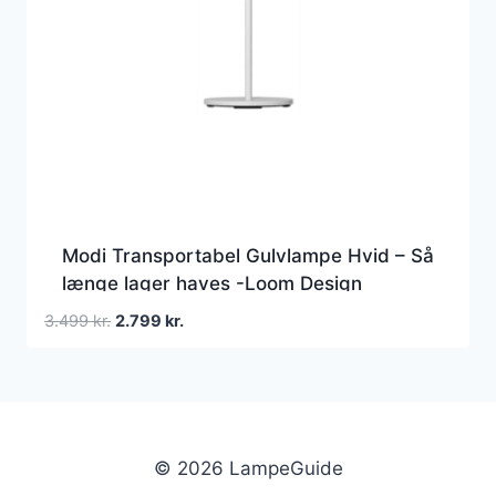
Modi Transportabel Gulvlampe Hvid – Så
længe lager haves -Loom Design
Den
Den
3.499
kr.
2.799
kr.
oprindelige
aktuelle
pris
pris
var:
er:
3.499 kr..
2.799 kr..
© 2026 LampeGuide