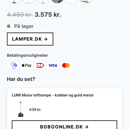
Den
Den
4.469
kr.
3.575
kr.
oprindelige
aktuelle
På lager
pris
pris
LAMPER.DK →
var:
er:
4.469 kr..
3.575 kr..
Betalingsmuligheder
Har du set?
LUMI Maior loftlampe - kobber og guld metal
439
kr.
BOBOONLINE.DK →