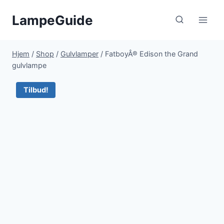
Fortsæt
LampeGuide
til
indhold
Hjem
/
Shop
/
Gulvlamper
/
FatboyÂ® Edison the Grand
gulvlampe
Tilbud!