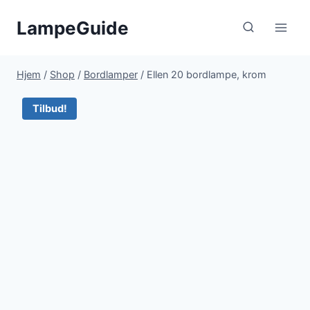
Fortsæt
LampeGuide
til
indhold
Hjem
/
Shop
/
Bordlamper
/
Ellen 20 bordlampe, krom
Tilbud!