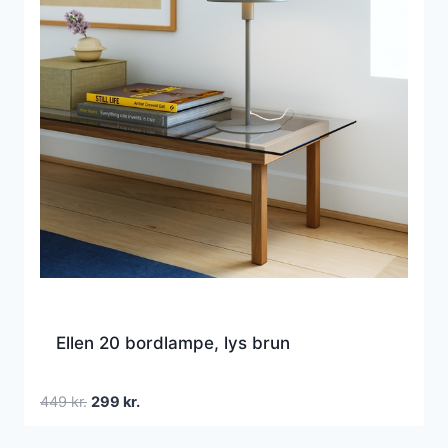
Ellen 20 bordlampe, lys brun
Den
Den
449
kr.
299
kr.
oprindelige
aktuelle
pris
pris