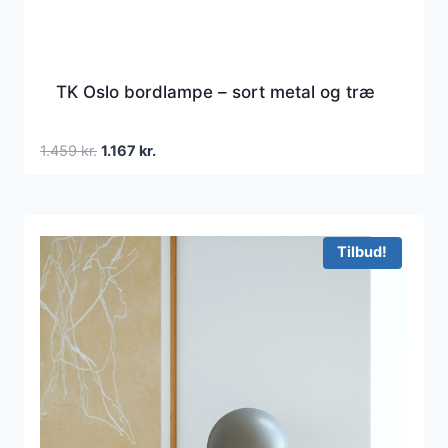
TK Oslo bordlampe – sort metal og træ
Den
Den
1.459
kr.
1.167
kr.
oprindelige
aktuelle
pris
pris
var:
er:
1.459 kr..
1.167 kr..
Tilbud!