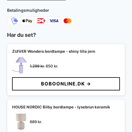
Betalingsmuligheder
Har du set?
ZUIVER Wonders bordlampe - shiny lilla jern
Den
Den
1.299
kr.
650
kr.
oprindelige
aktuelle
pris
pris
BOBOONLINE.DK →
var:
er:
1.299 kr..
650 kr..
HOUSE NORDIC Bilby bordlampe - lysebrun keramik
689
kr.