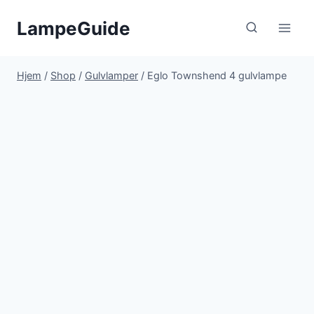
Fortsæt
LampeGuide
til
indhold
Hjem
/
Shop
/
Gulvlamper
/
Eglo Townshend 4 gulvlampe