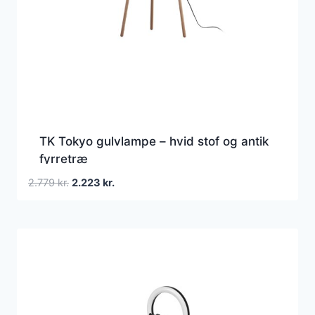
TK Tokyo gulvlampe – hvid stof og antik
fyrretræ
Den
Den
2.779
kr.
2.223
kr.
oprindelige
aktuelle
pris
pris
var:
er:
2.779 kr..
2.223 kr..