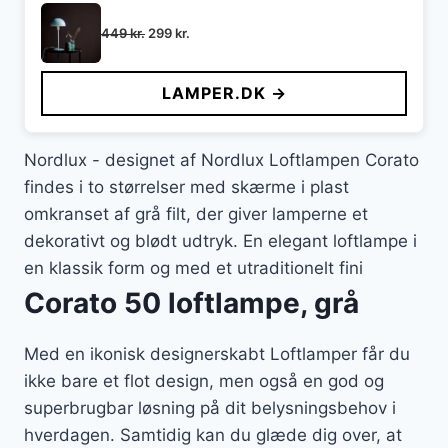
Den
Den
449
kr.
299
kr.
oprindelige
aktuelle
pris
pris
LAMPER.DK →
var:
er:
449 kr..
299 kr..
Nordlux - designet af Nordlux Loftlampen Corato
findes i to størrelser med skærme i plast
omkranset af grå filt, der giver lamperne et
dekorativt og blødt udtryk. En elegant loftlampe i
en klassik form og med et utraditionelt fini
Corato 50 loftlampe, grå
Med en ikonisk designerskabt Loftlamper får du
ikke bare et flot design, men også en god og
superbrugbar løsning på dit belysningsbehov i
hverdagen. Samtidig kan du glæde dig over, at