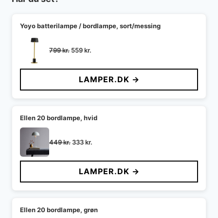
Yoyo batterilampe / bordlampe, sort/messing
Den
Den
799
kr.
559
kr.
oprindelige
aktuelle
pris
pris
LAMPER.DK →
var:
er:
799 kr..
559 kr..
Ellen 20 bordlampe, hvid
Den
Den
449
kr.
333
kr.
oprindelige
aktuelle
pris
pris
LAMPER.DK →
var:
er:
449 kr..
333 kr..
Ellen 20 bordlampe, grøn