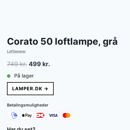
Corato 50 loftlampe, grå
Loftlamper
Den
Den
749
kr.
499
kr.
oprindelige
aktuelle
På lager
pris
pris
LAMPER.DK →
var:
er:
749 kr..
499 kr..
Betalingsmuligheder
Har du set?