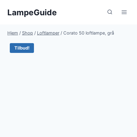
Fortsæt
LampeGuide
til
indhold
Hjem
/
Shop
/
Loftlamper
/
Corato 50 loftlampe, grå
Tilbud!