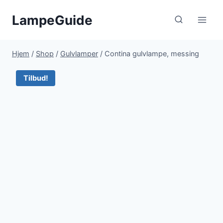
Fortsæt
LampeGuide
til
indhold
Hjem
/
Shop
/
Gulvlamper
/
Contina gulvlampe, messing
Tilbud!