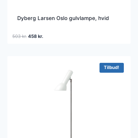
Dyberg Larsen Oslo gulvlampe, hvid
Den
Den
503
kr.
458
kr.
oprindelige
aktuelle
pris
pris
var:
er:
503 kr..
458 kr..
Tilbud!