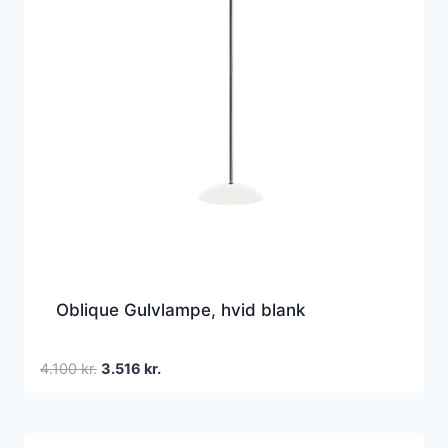
Oblique Gulvlampe, hvid blank
Den
Den
4.100
kr.
3.516
kr.
oprindelige
aktuelle
pris
pris
var:
er: