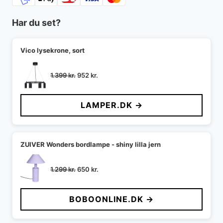
Har du set?
Vico lysekrone, sort
Den
Den
1.399
kr.
952
kr.
oprindelige
aktuelle
pris
pris
LAMPER.DK →
var:
er:
1.399 kr..
952 kr..
ZUIVER Wonders bordlampe - shiny lilla jern
Den
Den
1.299
kr.
650
kr.
oprindelige
aktuelle
pris
pris
BOBOONLINE.DK →
var:
er:
1.299 kr..
650 kr..