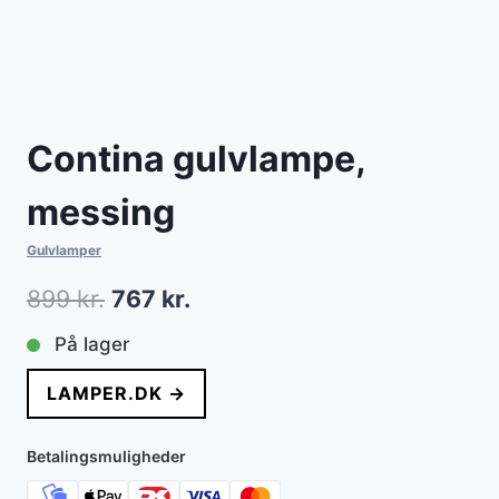
Contina gulvlampe,
messing
Gulvlamper
Den
Den
899
kr.
767
kr.
oprindelige
aktuelle
På lager
pris
pris
LAMPER.DK →
var:
er:
899 kr..
767 kr..
Betalingsmuligheder