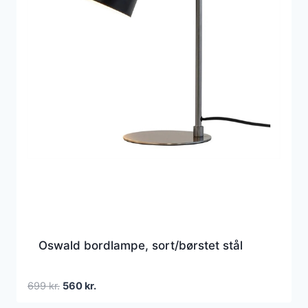
Oswald bordlampe, sort/børstet stål
Den
Den
699
kr.
560
kr.
oprindelige
aktuelle