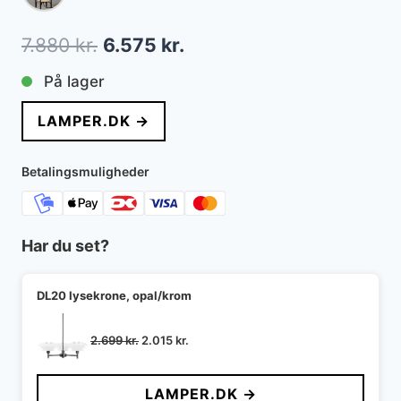
Den
Den
7.880
kr.
6.575
kr.
oprindelige
aktuelle
På lager
pris
pris
LAMPER.DK →
var:
er:
7.880 kr..
6.575 kr..
Betalingsmuligheder
Har du set?
DL20 lysekrone, opal/krom
Den
Den
2.699
kr.
2.015
kr.
oprindelige
aktuelle
pris
pris
LAMPER.DK →
var:
er: