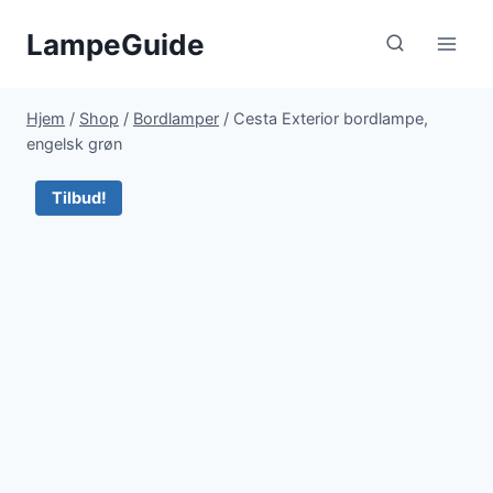
Fortsæt
LampeGuide
til
indhold
Hjem
/
Shop
/
Bordlamper
/
Cesta Exterior bordlampe,
engelsk grøn
Tilbud!