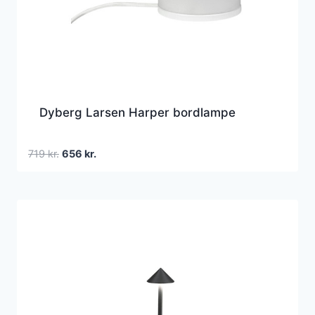
Dyberg Larsen Harper bordlampe
Den
Den
719
kr.
656
kr.
oprindelige
aktuelle
pris
pris
var:
er:
719 kr..
656 kr..