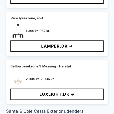
2.699 kr..
2.015 kr..
Vico lysekrone, sort
Den
Den
1.399
kr.
952
kr.
oprindelige
aktuelle
pris
pris
LAMPER.DK →
var:
er:
1.399 kr..
952 kr..
Ballon Lysekrone 3 Messing - Herstal
Den
Den
2.909
kr.
2.036
kr.
oprindelige
aktuelle
pris
pris
LUXLIGHT.DK →
var:
er:
2.909 kr..
2.036 kr..
Santa & Cole Cesta Exterior udendørs