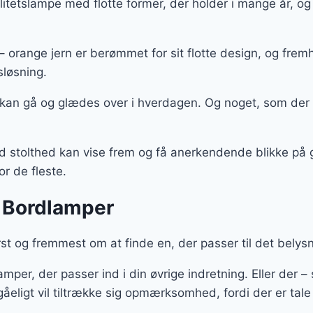
alitetslampe med flotte former, der holder i mange år,
ange jern er berømmet for sit flotte design, og frem
sløsning.
 kan gå og glædes over i hverdagen. Og noget, som der
med stolthed kan vise frem og få anerkendende blikke 
r de fleste.
 Bordlamper
st og fremmest om at finde en, der passer til det belys
amper, der passer ind i din øvrige indretning. Eller d
gåeligt vil tiltrække sig opmærksomhed, fordi der er ta