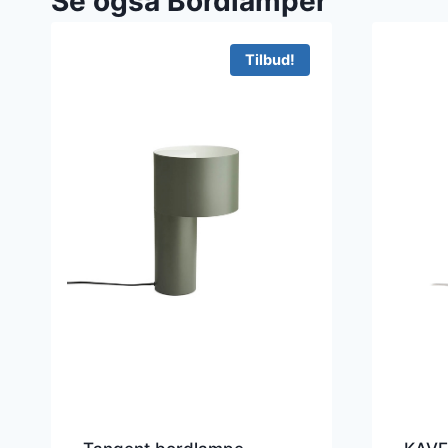
Se også Bordlamper
Tilbud!