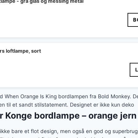
lampe - grå glas og messing metal
B
s loftlampe, sort
riør med When Orange Is King bordlampen fra Bold Monkey
n til et sandt stilstatement. Designet er ikke kun deko
 Konge bordlampe – orange jern
ikke bare et flot design, men også en god og superbrug