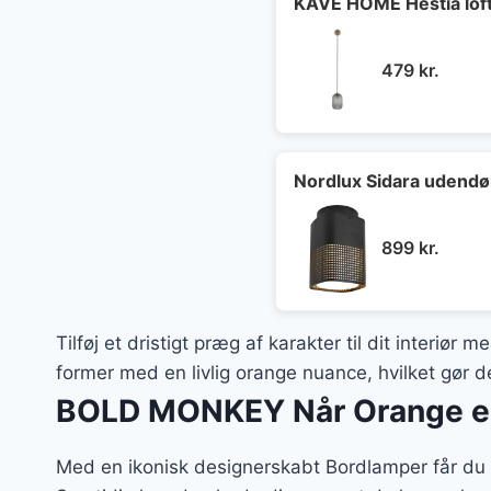
KAVE HOME Hestia loft
479
kr.
Nordlux Sidara udendør
899
kr.
Tilføj et dristigt præg af karakter til dit inte
former med en livlig orange nuance, hvilket gør de
BOLD MONKEY Når Orange er
Med en ikonisk designerskabt Bordlamper får du 