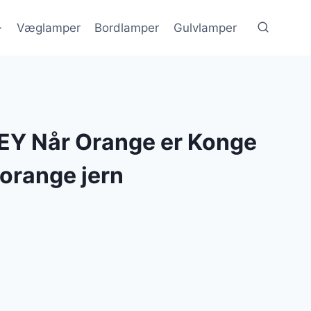
Væglamper
Bordlamper
Gulvlamper
Y Når Orange er Konge
orange jern
n
e
tuelle