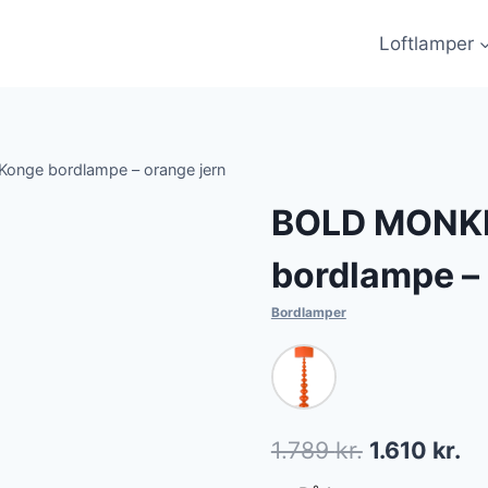
Loftlamper
onge bordlampe – orange jern
BOLD MONKE
bordlampe – 
Bordlamper
Den
De
1.789
kr.
1.610
kr.
oprindelig
ak