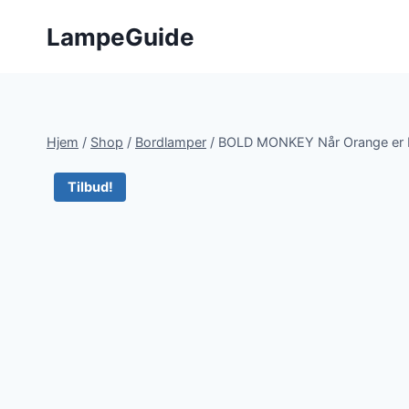
Fortsæt
LampeGuide
til
indhold
Hjem
/
Shop
/
Bordlamper
/
BOLD MONKEY Når Orange er K
Tilbud!