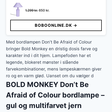
Den
Den
1.299
kr.
650
kr.
oprindelige
aktuelle
pris
pris
BOBOONLINE.DK →
var:
er:
1.299 kr..
650 kr..
Med bordlampen Don't Be Afraid of Colour
bringer Bold Monkey en dristig dosis farve og
karakter ind i dit hjem. Lampefoden har et
legende, blokeret mønster i slående
farvekombinationer, mens lampeskærmen giver
ro og en varm glød. Uanset om du vælger d
BOLD MONKEY Don’t Be
Afraid of Colour bordlampe –
gul og multifarvet jern