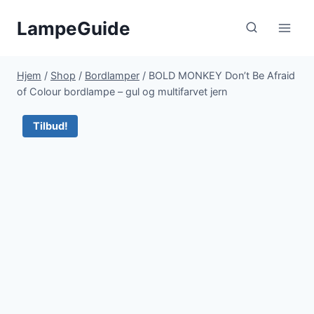
Fortsæt
LampeGuide
til
indhold
Hjem
/
Shop
/
Bordlamper
/
BOLD MONKEY Don’t Be Afraid
of Colour bordlampe – gul og multifarvet jern
Tilbud!