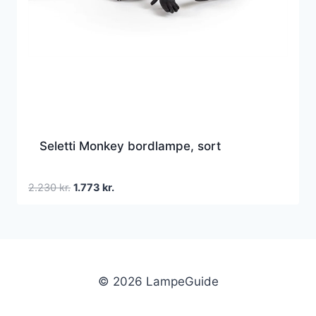
Seletti Monkey bordlampe, sort
Den
Den
2.230
kr.
1.773
kr.
oprindelige
aktuelle
pris
pris
var:
er:
2.230 kr..
1.773 kr..
© 2026 LampeGuide