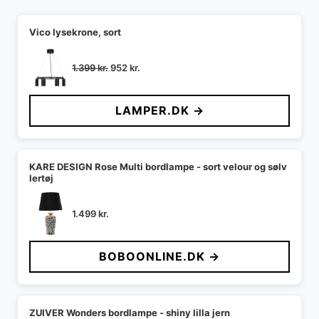
Vico lysekrone, sort
Den
Den
1.399
kr.
952
kr.
oprindelige
aktuelle
pris
pris
LAMPER.DK →
var:
er:
1.399 kr..
952 kr..
KARE DESIGN Rose Multi bordlampe - sort velour og sølv
lertøj
1.499
kr.
BOBOONLINE.DK →
ZUIVER Wonders bordlampe - shiny lilla jern