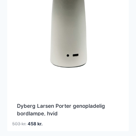
Dyberg Larsen Porter genopladelig
bordlampe, hvid
Den
Den
503
kr.
458
kr.
oprindelige
aktuelle