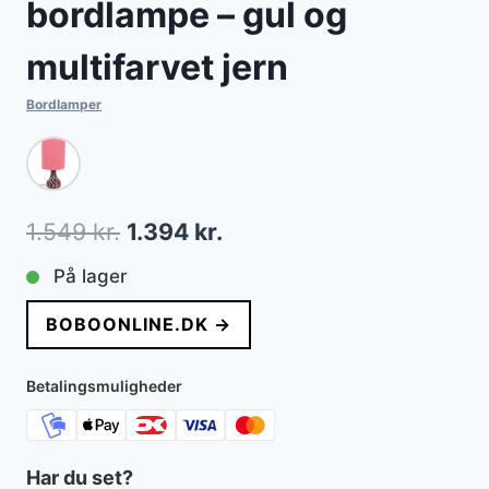
bordlampe – gul og
multifarvet jern
Bordlamper
Den
Den
1.549
kr.
1.394
kr.
oprindelige
aktuelle
På lager
pris
pris
BOBOONLINE.DK →
var:
er:
1.549 kr..
1.394 kr..
Betalingsmuligheder
Har du set?