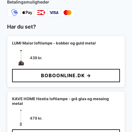
2.909 kr..
2.327 kr..
Betalingsmuligheder
Har du set?
LUMI Maior loftlampe - kobber og guld metal
439
kr.
BOBOONLINE.DK →
KAVE HOME Hestia loftlampe - grå glas og messing
metal
479
kr.