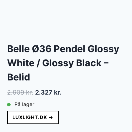
Belle Ø36 Pendel Glossy
White / Glossy Black –
Belid
Den
Den
2.909
kr.
2.327
kr.
oprindelige
aktuelle
På lager
pris
pris
LUXLIGHT.DK →
var:
er: