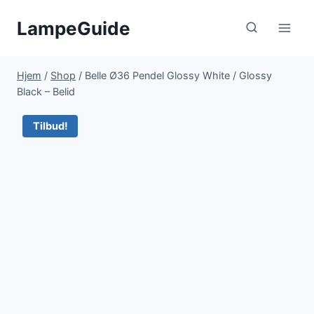
Fortsæt
LampeGuide
til
indhold
Hjem
/
Shop
/
Belle Ø36 Pendel Glossy White / Glossy
Black – Belid
Tilbud!