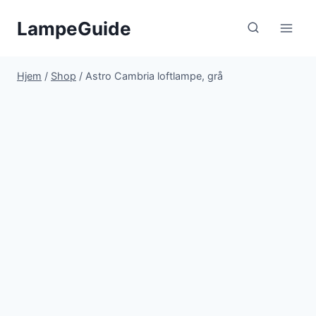
Fortsæt
LampeGuide
til
indhold
Hjem
/
Shop
/
Astro Cambria loftlampe, grå