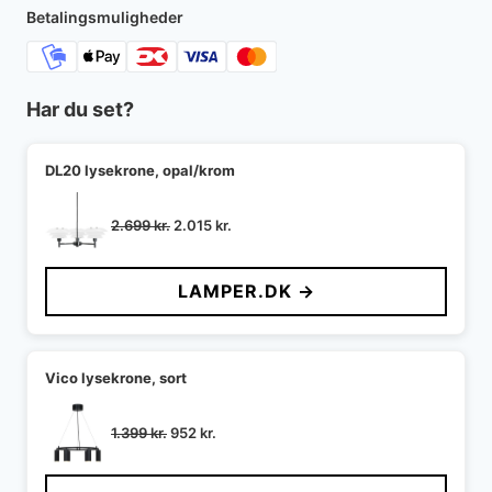
Betalingsmuligheder
Har du set?
DL20 lysekrone, opal/krom
Den
Den
2.699
kr.
2.015
kr.
oprindelige
aktuelle
pris
pris
LAMPER.DK →
var:
er:
2.699 kr..
2.015 kr..
Vico lysekrone, sort
Den
Den
1.399
kr.
952
kr.
oprindelige
aktuelle
pris
pris