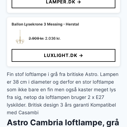
LAMPER.DK →
var:
er:
1.399 kr..
952 kr..
Ballon Lysekrone 3 Messing - Herstal
Den
Den
2.909
kr.
2.036
kr.
oprindelige
aktuelle
pris
pris
LUXLIGHT.DK →
var:
er:
2.909 kr..
2.036 kr..
Fin stof loftlampe i grå fra britiske Astro. Lampen
er 38 cm i diameter og derfor en stor loftlampe
som ikke bare en fin men også kaster meget lys
fra sig, netop da loftlampen bruger 2 x E27
lyskilder. Britisk design 3 års garanti Kompatibel
med Casambi
Astro Cambria loftlampe, grå