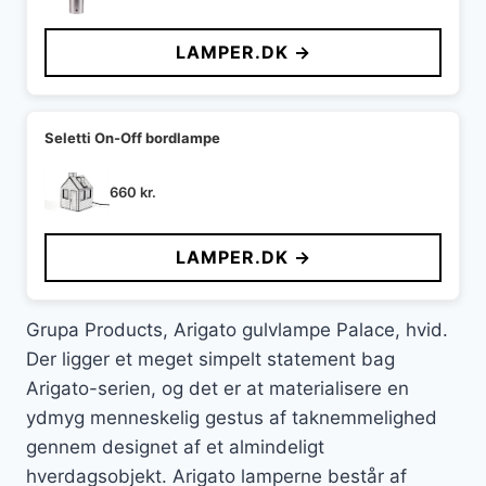
oprindelige
aktuelle
pris
pris
LAMPER.DK →
var:
er:
2.795 kr..
1.956 kr..
Seletti On-Off bordlampe
660
kr.
LAMPER.DK →
Grupa Products, Arigato gulvlampe Palace, hvid.
Der ligger et meget simpelt statement bag
Arigato-serien, og det er at materialisere en
ydmyg menneskelig gestus af taknemmelighed
gennem designet af et almindeligt
hverdagsobjekt. Arigato lamperne består af