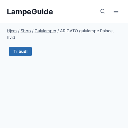
Fortsæt
LampeGuide
til
indhold
Hjem
/
Shop
/
Gulvlamper
/
ARIGATO gulvlampe Palace,
hvid
Tilbud!