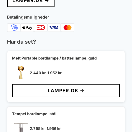
LAMPER.DK →
var:
er:
5.099 kr..
3.484 kr..
Betalingsmuligheder
Har du set?
Melt Portable bordlampe / batterilampe, guld
Den
Den
2.440
kr.
1.952
kr.
oprindelige
aktuelle
pris
pris
LAMPER.DK →
var:
er:
2.440 kr..
1.952 kr..
Tempel bordlampe, stål
Den
Den
2.795
kr.
1.956
kr.