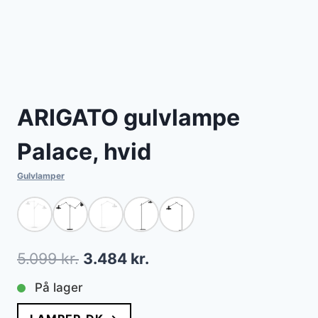
ARIGATO gulvlampe
Palace, hvid
Gulvlamper
Den
Den
5.099
kr.
3.484
kr.
oprindelige
aktuelle
På lager
pris
pris