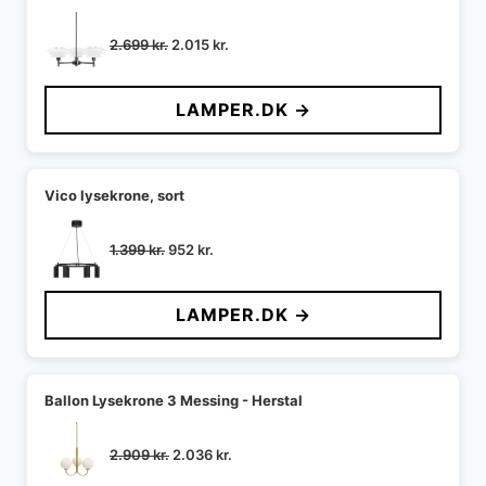
Den
Den
2.699
kr.
2.015
kr.
oprindelige
aktuelle
pris
pris
LAMPER.DK →
var:
er:
2.699 kr..
2.015 kr..
Vico lysekrone, sort
Den
Den
1.399
kr.
952
kr.
oprindelige
aktuelle
pris
pris
LAMPER.DK →
var:
er:
1.399 kr..
952 kr..
Ballon Lysekrone 3 Messing - Herstal
Den
Den
2.909
kr.
2.036
kr.
oprindelige
aktuelle