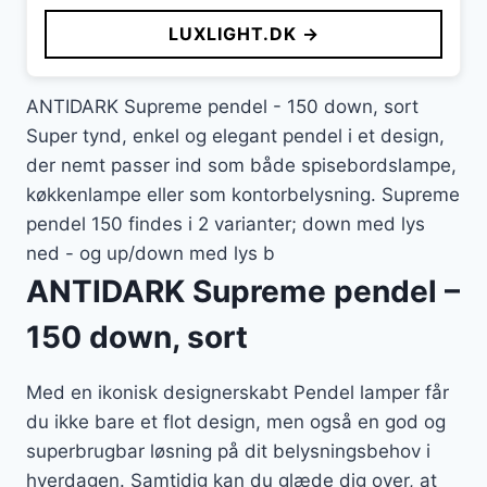
pris
pris
LUXLIGHT.DK →
var:
er:
2.909 kr..
2.036 kr..
ANTIDARK Supreme pendel - 150 down, sort
Super tynd, enkel og elegant pendel i et design,
der nemt passer ind som både spisebordslampe,
køkkenlampe eller som kontorbelysning. Supreme
pendel 150 findes i 2 varianter; down med lys
ned - og up/down med lys b
ANTIDARK Supreme pendel –
150 down, sort
Med en ikonisk designerskabt Pendel lamper får
du ikke bare et flot design, men også en god og
superbrugbar løsning på dit belysningsbehov i
hverdagen. Samtidig kan du glæde dig over, at