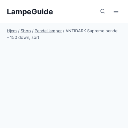
Fortsæt
LampeGuide
til
indhold
Hjem
/
Shop
/
Pendel lamper
/
ANTIDARK Supreme pendel
– 150 down, sort