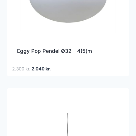
Eggy Pop Pendel Ø32 – 4(5)m
Den
Den
2.300
kr.
2.040
kr.
oprindelige
aktuelle
pris
pris
var:
er:
2.300 kr..
2.040 kr..