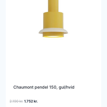
Chaumont pendel 150, gul/hvid
Den
Den
2.190
kr.
1.752
kr.
oprindelige
aktuelle